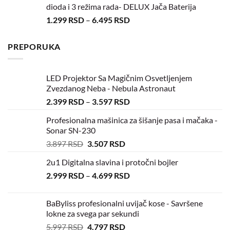
dioda i 3 režima rada- DELUX Jača Baterija
1.299
RSD
–
6.495
RSD
PREPORUKA
LED Projektor Sa Magičnim Osvetljenjem
Zvezdanog Neba - Nebula Astronaut
2.399
RSD
–
3.597
RSD
Profesionalna mašinica za šišanje pasa i mačaka -
Sonar SN-230
3.897
RSD
3.507
RSD
2u1 Digitalna slavina i protočni bojler
2.999
RSD
–
4.699
RSD
BaByliss profesionalni uvijač kose - Savršene
lokne za svega par sekundi
5.997
RSD
4.797
RSD