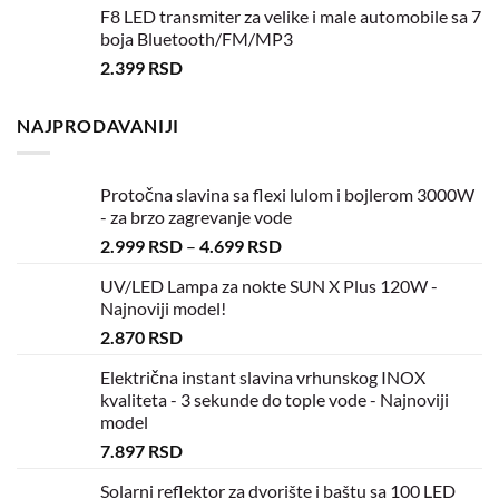
F8 LED transmiter za velike i male automobile sa 7
boja Bluetooth/FM/MP3
2.399
RSD
NAJPRODAVANIJI
Protočna slavina sa flexi lulom i bojlerom 3000W
- za brzo zagrevanje vode
2.999
RSD
–
4.699
RSD
UV/LED Lampa za nokte SUN X Plus 120W -
Najnoviji model!
2.870
RSD
Električna instant slavina vrhunskog INOX
kvaliteta - 3 sekunde do tople vode - Najnoviji
model
7.897
RSD
Solarni reflektor za dvorište i baštu sa 100 LED