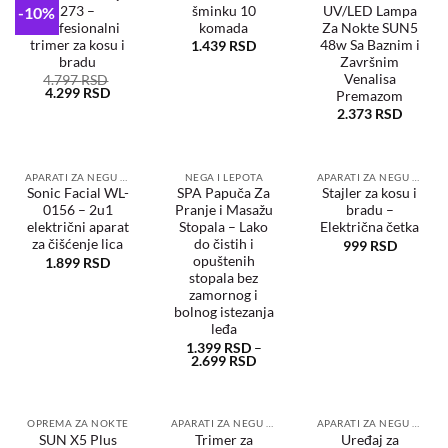
-10%
273 –
šminku 10
UV/LED Lampa
Dodaj
Dodaj
Dodaj
u
u
u
Profesionalni
komada
Za Nokte SUN5
željene
željene
željene
trimer za kosu i
48w Sa Baznim i
1.439
RSD
bradu
Završnim
Venalisa
4.797
RSD
4.299
RSD
Premazom
2.373
RSD
APARATI ZA NEGU TELA
NEGA I LEPOTA
APARATI ZA NEGU KOSE
Sonic Facial WL-
SPA Papuča Za
Stajler za kosu i
0156 – 2u1
Pranje i Masažu
bradu –
Dodaj
Dodaj
Dodaj
u
u
u
električni aparat
Stopala – Lako
Električna četka
željene
željene
željene
za čišćenje lica
do čistih i
999
RSD
opuštenih
1.899
RSD
stopala bez
zamornog i
bolnog istezanja
leđa
1.399
RSD
–
2.699
RSD
OPREMA ZA NOKTE
APARATI ZA NEGU TELA
APARATI ZA NEGU TELA
SUN X5 Plus
Trimer za
Uređaj za