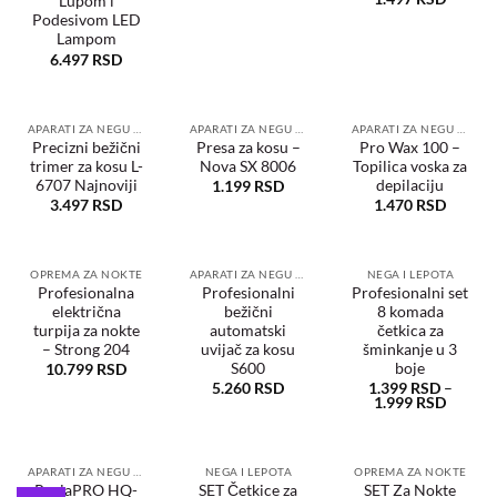
Lupom i
Podesivom LED
Lampom
6.497
RSD
APARATI ZA NEGU KOSE
APARATI ZA NEGU KOSE
APARATI ZA NEGU TELA
Precizni bežični
Presa za kosu –
Pro Wax 100 –
trimer za kosu L-
Nova SX 8006
Topilica voska za
Dodaj
Dodaj
Dodaj
u
u
u
6707 Najnoviji
depilaciju
1.199
RSD
željene
željene
željene
3.497
RSD
1.470
RSD
OPREMA ZA NOKTE
APARATI ZA NEGU KOSE
NEGA I LEPOTA
Profesionalna
Profesionalni
Profesionalni set
električna
bežični
8 komada
Dodaj
Dodaj
Dodaj
u
u
u
turpija za nokte
automatski
četkica za
željene
željene
željene
– Strong 204
uvijač za kosu
šminkanje u 3
S600
boje
10.799
RSD
5.260
RSD
1.399
RSD
–
1.999
RSD
APARATI ZA NEGU KOSE
NEGA I LEPOTA
OPREMA ZA NOKTE
RoziaPRO HQ-
SET Četkice za
SET Za Nokte