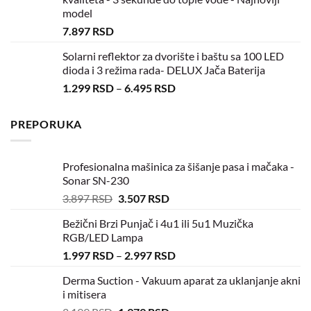
model
7.897
RSD
Solarni reflektor za dvorište i baštu sa 100 LED
dioda i 3 režima rada- DELUX Jača Baterija
1.299
RSD
–
6.495
RSD
PREPORUKA
Profesionalna mašinica za šišanje pasa i mačaka -
Sonar SN-230
3.897
RSD
3.507
RSD
Bežični Brzi Punjač i 4u1 ili 5u1 Muzička
RGB/LED Lampa
1.997
RSD
–
2.997
RSD
Derma Suction - Vakuum aparat za uklanjanje akni
i mitisera