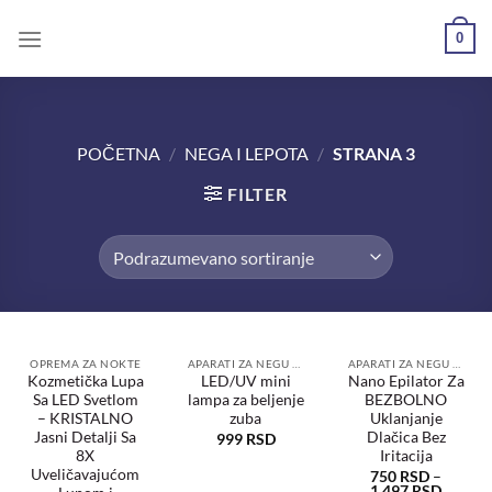
0
POČETNA
/
NEGA I LEPOTA
/
STRANA 3
FILTER
OPREMA ZA NOKTE
APARATI ZA NEGU TELA
APARATI ZA NEGU TELA
Kozmetička Lupa
LED/UV mini
Nano Epilator Za
Sa LED Svetlom
lampa za beljenje
BEZBOLNO
Dodaj
Dodaj
Dodaj
u
u
u
– KRISTALNO
zuba
Uklanjanje
željene
željene
željene
Jasni Detalji Sa
Dlačica Bez
999
RSD
8X
Iritacija
Uveličavajućom
750
RSD
–
1.497
RSD