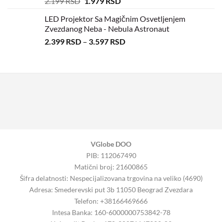
2.199
RSD
1.979
RSD
LED Projektor Sa Magičnim Osvetljenjem
Zvezdanog Neba - Nebula Astronaut
2.399
RSD
–
3.597
RSD
VGlobe DOO
PIB: 112067490
Matični broj: 21600865
Šifra delatnosti: Nespecijalizovana trgovina na veliko (4690)
Adresa: Smederevski put 3b 11050 Beograd Zvezdara
Telefon: +38166469666
Intesa Banka: 160-6000000753842-78