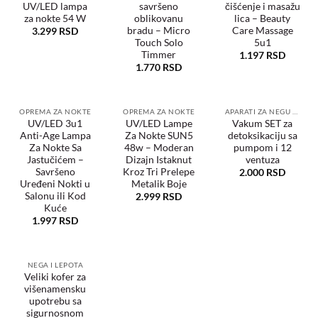
UV/LED lampa
savršeno
čišćenje i masažu
Dodaj
Dodaj
Dodaj
u
u
u
za nokte 54 W
oblikovanu
lica – Beauty
željene
željene
željene
bradu – Micro
Care Massage
3.299
RSD
Touch Solo
5u1
Timmer
1.197
RSD
1.770
RSD
OPREMA ZA NOKTE
OPREMA ZA NOKTE
APARATI ZA NEGU TELA
UV/LED 3u1
UV/LED Lampe
Vakum SET za
Anti-Age Lampa
Za Nokte SUN5
detoksikaciju sa
Dodaj
Dodaj
Dodaj
u
u
u
Za Nokte Sa
48w – Moderan
pumpom i 12
željene
željene
željene
Jastučićem –
Dizajn Istaknut
ventuza
Savršeno
Kroz Tri Prelepe
2.000
RSD
Uređeni Nokti u
Metalik Boje
Salonu ili Kod
2.999
RSD
Kuće
1.997
RSD
NEGA I LEPOTA
Veliki kofer za
višenamensku
Dodaj
u
upotrebu sa
željene
sigurnosnom