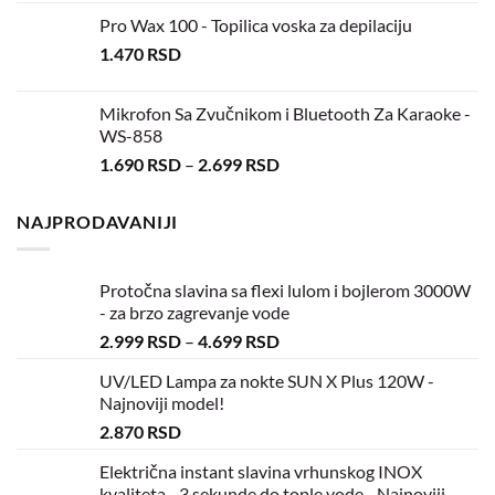
Pro Wax 100 - Topilica voska za depilaciju
1.470
RSD
Mikrofon Sa Zvučnikom i Bluetooth Za Karaoke -
WS-858
1.690
RSD
–
2.699
RSD
NAJPRODAVANIJI
Protočna slavina sa flexi lulom i bojlerom 3000W
- za brzo zagrevanje vode
2.999
RSD
–
4.699
RSD
UV/LED Lampa za nokte SUN X Plus 120W -
Najnoviji model!
2.870
RSD
Električna instant slavina vrhunskog INOX
kvaliteta - 3 sekunde do tople vode - Najnoviji