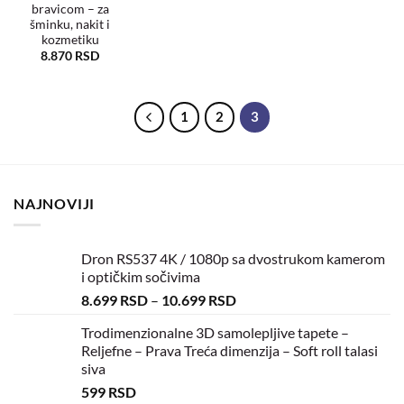
bravicom – za
šminku, nakit i
kozmetiku
8.870
RSD
1
2
3
NAJNOVIJI
Dron RS537 4K / 1080p sa dvostrukom kamerom
i optičkim sočivima
8.699
RSD
–
10.699
RSD
Trodimenzionalne 3D samolepljive tapete –
Reljefne – Prava Treća dimenzija – Soft roll talasi
siva
599
RSD