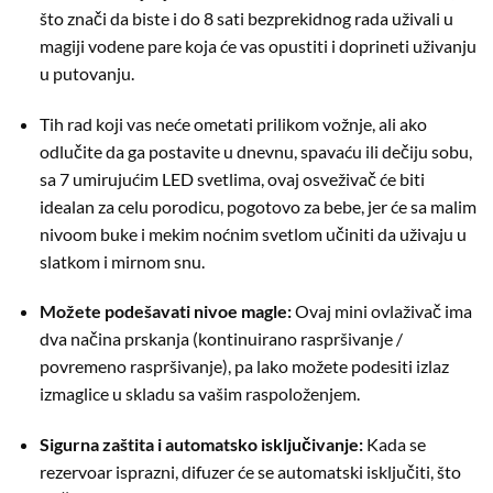
što znači da biste i do 8 sati bezprekidnog rada uživali u
magiji vodene pare koja će vas opustiti i doprineti uživanju
u putovanju.
Tih rad koji vas neće ometati prilikom vožnje, ali ako
odlučite da ga postavite u dnevnu, spavaću ili dečiju sobu,
sa 7 umirujućim LED svetlima, ovaj osveživač će biti
idealan za celu porodicu, pogotovo za bebe, jer će sa malim
nivoom buke i mekim noćnim svetlom učiniti da uživaju u
slatkom i mirnom snu.
Možete podešavati nivoe magle:
Ovaj mini ovlaživač ima
dva načina prskanja (kontinuirano raspršivanje /
povremeno raspršivanje), pa lako možete podesiti izlaz
izmaglice u skladu sa vašim raspoloženjem.
Sigurna zaštita i automatsko isključivanje:
Kada se
rezervoar isprazni, difuzer će se automatski isključiti, što