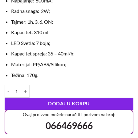
Napajanje: 500mA;
Radna snaga: 2W;
Tajmer: 1h, 3, 6, ON;
Kapacitet: 310 ml;
LED Svetla: 7 boja;
Kapacitet spreja: 35 – 40ml/h;
Materijal: PP/ABS/Silikon;
Težina: 170g.
DODAJ U KORPU
Ovaj proizvod možete naručiti i pozivom na broj:
066469666