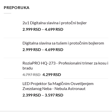
PREPORUKA
2u1 Digitalna slavina i protočni bojler
2.999
RSD
–
4.699
RSD
Digitalna slavina sa tušem i protočnim bojlerom
2.999
RSD
–
4.699
RSD
RoziaPRO HQ-273 - Profesionalni trimer za kosu i
bradu
4.797
RSD
4.299
RSD
LED Projektor Sa Magičnim Osvetljenjem
Zvezdanog Neba - Nebula Astronaut
2.399
RSD
–
3.597
RSD