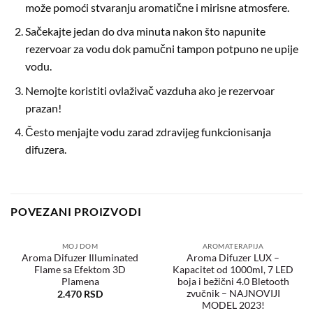
može pomoći stvaranju aromatične i mirisne atmosfere.
Sačekajte jedan do dva minuta nakon što napunite
rezervoar za vodu dok pamučni tampon potpuno ne upije
vodu.
Nemojte koristiti ovlaživač vazduha ako je rezervoar
prazan!
Često menjajte vodu zarad zdravijeg funkcionisanja
difuzera.
POVEZANI PROIZVODI
MOJ DOM
AROMATERAPIJA
Aroma Difuzer Illuminated
Aroma Difuzer LUX –
Flame sa Efektom 3D
Kapacitet od 1000ml, 7 LED
Dodaj
Dodaj
u
u
Plamena
boja i bežični 4.0 Bletooth
željene
željene
zvučnik – NAJNOVIJI
2.470
RSD
MODEL 2023!