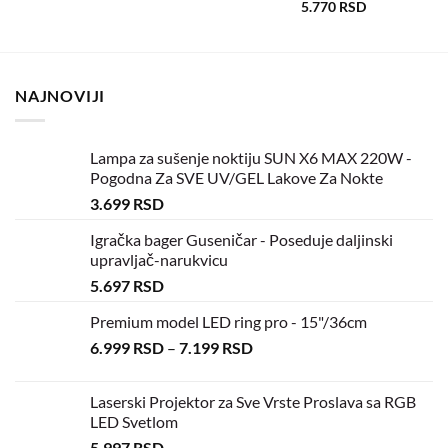
5.770
RSD
NAJNOVIJI
Lampa za sušenje noktiju SUN X6 MAX 220W -
Pogodna Za SVE UV/GEL Lakove Za Nokte
3.699
RSD
Igračka bager Guseničar - Poseduje daljinski
upravljač-narukvicu
5.697
RSD
Premium model LED ring pro - 15"/36cm
6.999
RSD
–
7.199
RSD
Laserski Projektor za Sve Vrste Proslava sa RGB
LED Svetlom
5.997
RSD