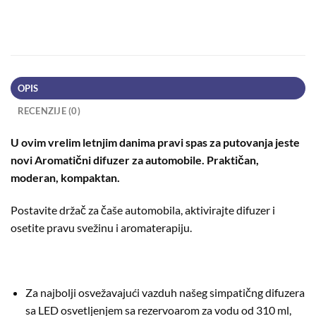
OPIS
RECENZIJE (0)
U ovim vrelim letnjim danima pravi spas za putovanja jeste
novi Aromatični difuzer za automobile. Praktičan,
moderan, kompaktan.
Postavite držač za čaše automobila, aktivirajte difuzer i
osetite pravu svežinu i aromaterapiju.
Za najbolji osvežavajući vazduh našeg simpatičng difuzera
sa LED osvetljenjem sa rezervoarom za vodu od 310 ml,