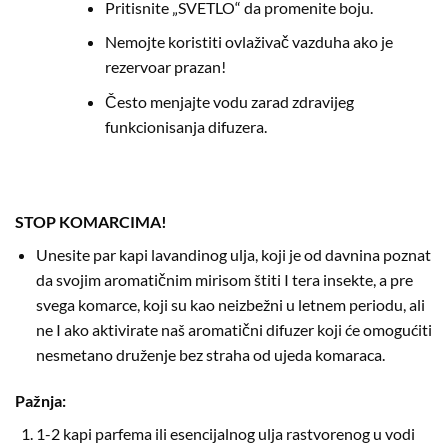
Pritisnite „SVETLO“ da promenite boju.
Nemojte koristiti ovlaživač vazduha ako je
rezervoar prazan!
Često menjajte vodu zarad zdravijeg
funkcionisanja difuzera.
STOP KOMARCIMA!
Unesite par kapi lavandinog ulja, koji je od davnina poznat
da svojim aromatičnim mirisom štiti I tera insekte, a pre
svega komarce, koji su kao neizbežni u letnem periodu, ali
ne I ako aktivirate naš aromatični difuzer koji će omogućiti
nesmetano druženje bez straha od ujeda komaraca.
Pažnja:
1-2 kapi parfema ili esencijalnog ulja rastvorenog u vodi