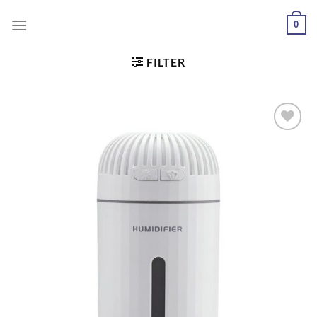
0
FILTER
Dodaj
u
željene