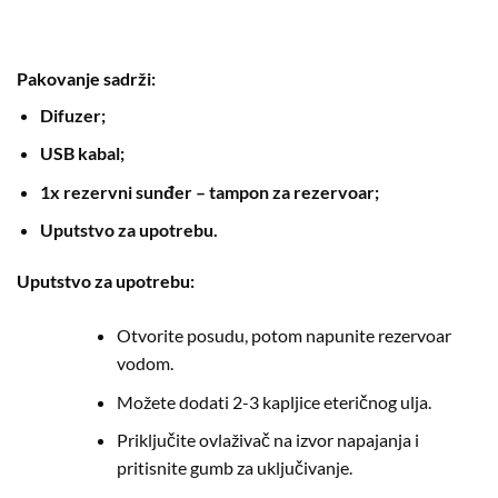
Pakovanje sadrži:
Difuzer;
USB kabal;
1x rezervni sunđer – tampon za rezervoar;
Uputstvo za upotrebu.
Uputstvo za upotrebu:
Otvorite posudu, potom napunite rezervoar
vodom.
Možete dodati 2-3 kapljice eteričnog ulja.
Priključite ovlaživač na izvor napajanja i
pritisnite gumb za uključivanje.