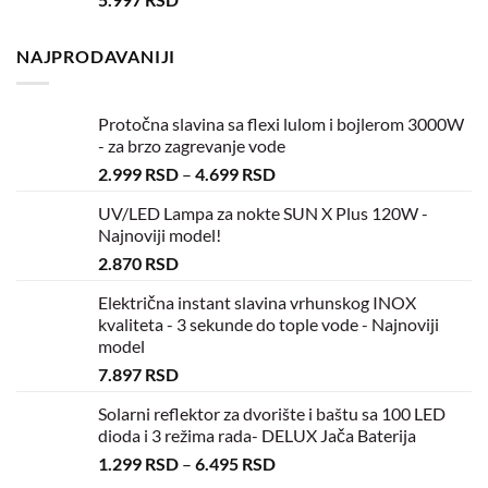
NAJPRODAVANIJI
Protočna slavina sa flexi lulom i bojlerom 3000W
- za brzo zagrevanje vode
2.999
RSD
–
4.699
RSD
UV/LED Lampa za nokte SUN X Plus 120W -
Najnoviji model!
2.870
RSD
Električna instant slavina vrhunskog INOX
kvaliteta - 3 sekunde do tople vode - Najnoviji
model
7.897
RSD
Solarni reflektor za dvorište i baštu sa 100 LED
dioda i 3 režima rada- DELUX Jača Baterija
1.299
RSD
–
6.495
RSD