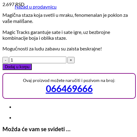
2.697
RSD
Nazad u prodavnicu
Magična staza koja svetli u mraku, fenomenalan je poklon za
vaše mališane.
Magic Tracks garantuje sate i sate igre, uz bezbrojne
kombinacije boja i oblika staze.
Mogućnosti za ludu zabavu su zaista beskrajne!
Glow
Tracks
Dodaj u korpu
2u1
-
Ovaj proizvod možete naručiti i pozivom na broj:
Magična
066469666
svetleća
staza
sa
dva
autića
količina
Možda će vam se svideti …