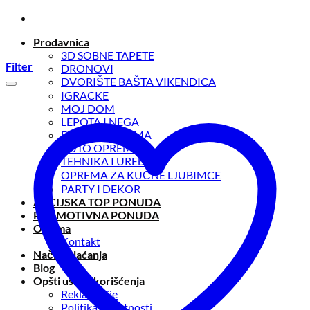
Preskoči
na
Prodavnica
sadržaj
3D SOBNE TAPETE
Filter
DRONOVI
DVORIŠTE BAŠTA VIKENDICA
IGRACKE
MOJ DOM
LEPOTA I NEGA
FITNESS OPREMA
AUTO OPREMA
TEHNIKA I UREĐAJI
OPREMA ZA KUĆNE LJUBIMCE
PARTY I DEKOR
AKCIJSKA TOP PONUDA
PROMOTIVNA PONUDA
O nama
Kontakt
Načini plaćanja
Blog
Opšti uslovi korišćenja
Reklamacije
Politika privatnosti