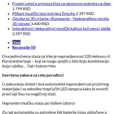
Frozen Leteća princeza Elza sa senzorom pokreta na dlan
1.799
RSD
Plišani muzički slon koji igra žmurke
2.397
RSD
Olovka za 3D crtanje i štampanje - Nadograđena verzija
3D olovke
3.440
RSD
Interaktivni i dekorativni muzički kaktus koji peva i pleše
2.397
RSD
Opis
Recenzije (0)
Ova jedinstvena staza za trke je napravljena od 220 delova u 4
florocentne boje – koji se mogu spojiti u bilo koju kombinaciju
boja i oblika. . . čak i tokom trke.
Savršena zabava za celu porodicu!
U pakovanju dolazi i dva automobila napravljeni od prozirnog
materijala i sa nekoliko trepćućih LED lampica kako bi stvorili
pravi lajt šou na magičnoj stazi.
Napravite trkačku stazu po Vašem izboru!
Za rad automobila su potrebne AA baterije (nisu uključene u