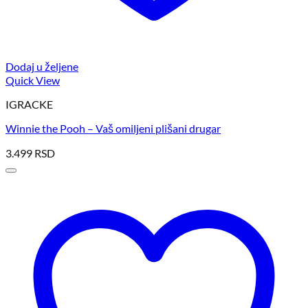
Dodaj u željene
Quick View
IGRACKE
Winnie the Pooh – Vaš omiljeni plišani drugar
3.499
RSD