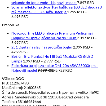
sekunde do tople vode - Najnoviji model
7.897
RSD
Solarni reflektor za dvorište i baštu sa 100 LED dioda i 3
režima rada- DELUX Jača Baterija
1.299
RSD
–
6.495
RSD
Preporuka
Novogodišnje LED Sijalice Sa Premijum Perlicama i
Daljinskim Upravljačem od 7m do 100m
2.397
RSD
–
5.997
RSD
2u1 Digitalna slavina i protočni bojler
2.999
RSD
–
4.699
RSD
Bežični Brzi Punjač i 4u1 ili 5u1 Muzička RGB/LED
Lampa
1.997
RSD
–
2.997
RSD
Električna turpija za nokte DM-206 65W 35000rpm -
Originalna
Trenutna
Najnoviji model
9.699
RSD
8.729
RSD
cena
cena
VGlobe DOO
je
je:
PIB: 112067490
bila:
8.729 RSD.
Matični broj: 21600865
9.699 RSD.
Šifra delatnosti: Nespecijalizovana trgovina na veliko (4690)
Adresa: Smederevski put 3b 11050 Beograd Zvezdara
Telefon: +38166469666
Intesa Banka: 160-6000000753842-78