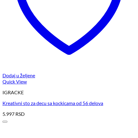
Dodaj u željene
Quick View
IGRACKE
Kreativni sto za decu sa kockicama od 56 delova
5.997
RSD