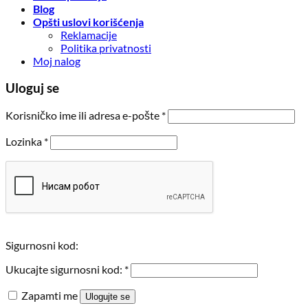
Blog
Opšti uslovi korišćenja
Reklamacije
Politika privatnosti
Moj nalog
Uloguj se
Obavezno
Korisničko ime ili adresa e-pošte
*
Obavezno
Lozinka
*
Sigurnosni kod:
Ukucajte sigurnosni kod:
*
Zapamti me
Ulogujte se