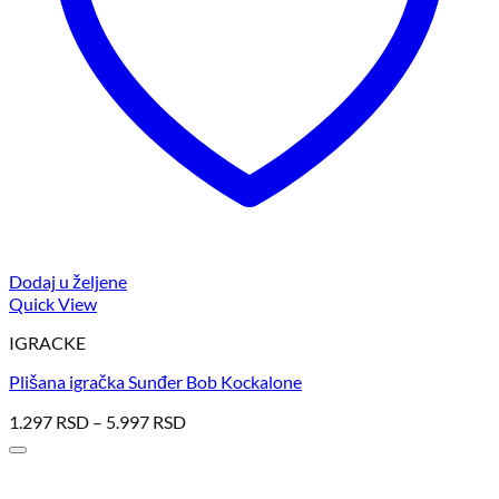
Dodaj u željene
Quick View
IGRACKE
Plišana igračka Sunđer Bob Kockalone
1.297
RSD
–
5.997
RSD