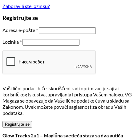
Zaboravili ste lozinku?
Registrujte se
Obavezno
Adresa e-pošte
*
Obavezno
Lozinka
*
Vaši lični podaci biće iskorišćeni radi optimizacije sajta i
korisničkog iskustva, upravljanja i pristupa Vašem nalogu. VG
Magaza se obavezuje da Vaše lične podatke čuva u skladu sa
Zakonom. Uvek možete povući saglasnost za obradu Vaših
podataka.
Registrujte se
Glow Tracks 2u1 – Magična svetleća staza sa dva autića