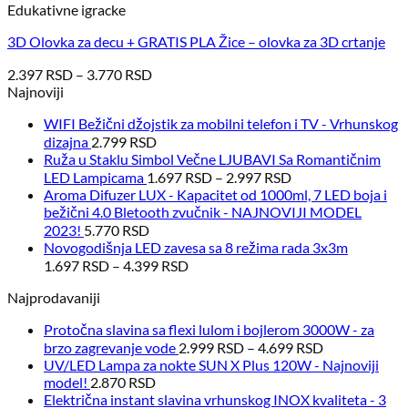
Edukativne igracke
3D Olovka za decu + GRATIS PLA Žice – olovka za 3D crtanje
2.397
RSD
–
3.770
RSD
Najnoviji
WIFI Bežični džojstik za mobilni telefon i TV - Vrhunskog
dizajna
2.799
RSD
Ruža u Staklu Simbol Večne LJUBAVI Sa Romantičnim
LED Lampicama
1.697
RSD
–
2.997
RSD
Aroma Difuzer LUX - Kapacitet od 1000ml, 7 LED boja i
bežični 4.0 Bletooth zvučnik - NAJNOVIJI MODEL
2023!
5.770
RSD
Novogodišnja LED zavesa sa 8 režima rada 3x3m
1.697
RSD
–
4.399
RSD
Najprodavaniji
Protočna slavina sa flexi lulom i bojlerom 3000W - za
brzo zagrevanje vode
2.999
RSD
–
4.699
RSD
UV/LED Lampa za nokte SUN X Plus 120W - Najnoviji
model!
2.870
RSD
Električna instant slavina vrhunskog INOX kvaliteta - 3