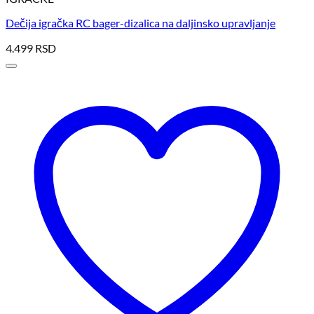
Dečija igračka RC bager-dizalica na daljinsko upravljanje
4.499
RSD