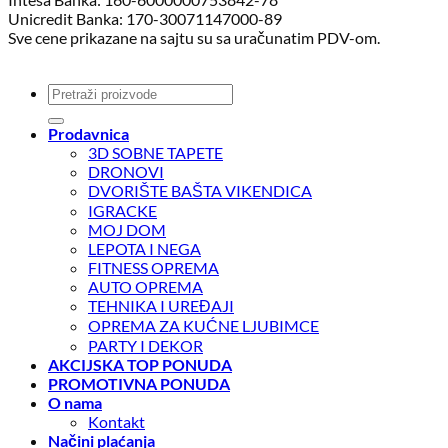
Unicredit Banka: 170-30071147000-89
Sve cene prikazane na sajtu su sa uračunatim PDV-om.
Pretraga
za:
Prodavnica
3D SOBNE TAPETE
DRONOVI
DVORIŠTE BAŠTA VIKENDICA
IGRACKE
MOJ DOM
LEPOTA I NEGA
FITNESS OPREMA
AUTO OPREMA
TEHNIKA I UREĐAJI
OPREMA ZA KUĆNE LJUBIMCE
PARTY I DEKOR
AKCIJSKA TOP PONUDA
PROMOTIVNA PONUDA
O nama
Kontakt
Načini plaćanja