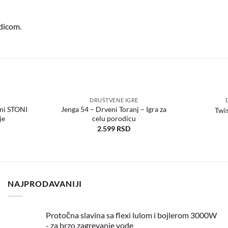
dicom.
DRUŠTVENE IGRE
šni STONI
Jenga 54 – Drveni Toranj – Igra za
Twis
je
celu porodicu
Dodaj
Dodaj
u
u
2.599
RSD
željene
željene
NAJPRODAVANIJI
Protočna slavina sa flexi lulom i bojlerom 3000W
- za brzo zagrevanje vode