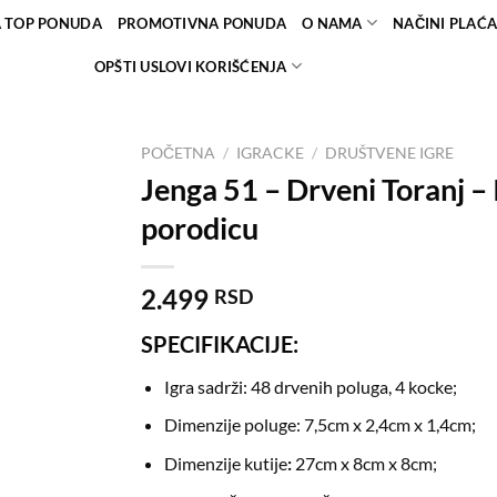
A TOP PONUDA
PROMOTIVNA PONUDA
O NAMA
NAČINI PLAĆ
OPŠTI USLOVI KORIŠĆENJA
POČETNA
/
IGRACKE
/
DRUŠTVENE IGRE
Jenga 51 – Drveni Toranj – 
Dodaj
porodicu
u
željene
2.499
RSD
SPECIFIKACIJE:
Igra sadrži: 48 drvenih poluga, 4 kocke;
Dimenzije poluge: 7,5cm x 2,4cm x 1,4cm;
Dimenzije kutije
:
27cm x 8cm x 8cm;