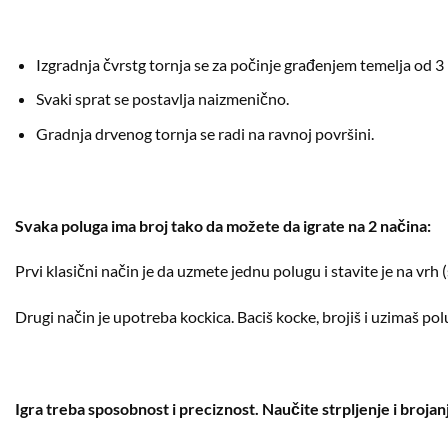
Izgradnja čvrstg tornja se za počinje građenjem temelja od 3
Svaki sprat se postavlja naizmenično.
Gradnja drvenog tornja se radi na ravnoj površini.
Svaka poluga ima broj tako da možete da igrate na 2 načina:
Prvi klasični način je da uzmete jednu polugu i stavite je na vrh 
Drugi način je upotreba kockica. Baciš kocke, brojiš i uzimaš pol
Igra treba sposobnost i preciznost. Naučite strpljenje i brojan