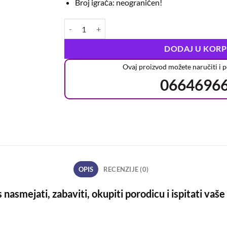
Broj igrača: neograničen!
DODAJ U KOR
Ovaj proizvod možete naručiti i 
0664696
OPIS
RECENZIJE (0)
 nasmejati, zabaviti, okupiti porodicu i ispitati vaše