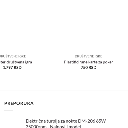
DRUŠTVENE IGRE
DRUŠTVENE IGRE
ter društvena igra
Plastificirane karte za poker
1.797
RSD
750
RSD
Dodaj
Dodaj
u
u
željene
željene
PREPORUKA
Električna turpija za nokte DM-206 65W
35000rpm - Najnoviji model