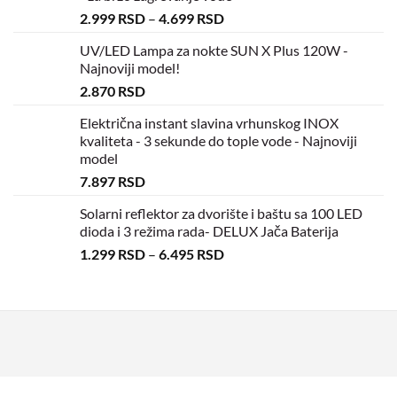
2.999
RSD
–
4.699
RSD
UV/LED Lampa za nokte SUN X Plus 120W -
Najnoviji model!
2.870
RSD
Električna instant slavina vrhunskog INOX
kvaliteta - 3 sekunde do tople vode - Najnoviji
model
7.897
RSD
Solarni reflektor za dvorište i baštu sa 100 LED
dioda i 3 režima rada- DELUX Jača Baterija
1.299
RSD
–
6.495
RSD