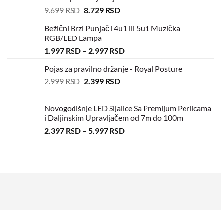
9.699
RSD
8.729
RSD
Bežični Brzi Punjač i 4u1 ili 5u1 Muzička
RGB/LED Lampa
1.997
RSD
–
2.997
RSD
Pojas za pravilno držanje - Royal Posture
2.999
RSD
2.399
RSD
Novogodišnje LED Sijalice Sa Premijum Perlicama
i Daljinskim Upravljačem od 7m do 100m
2.397
RSD
–
5.997
RSD