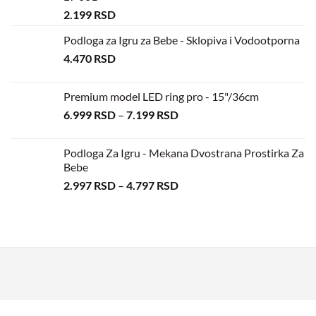
2.199
RSD
Podloga za Igru za Bebe - Sklopiva i Vodootporna
4.470
RSD
Premium model LED ring pro - 15"/36cm
6.999
RSD
–
7.199
RSD
Podloga Za Igru - Mekana Dvostrana Prostirka Za
Bebe
2.997
RSD
–
4.797
RSD