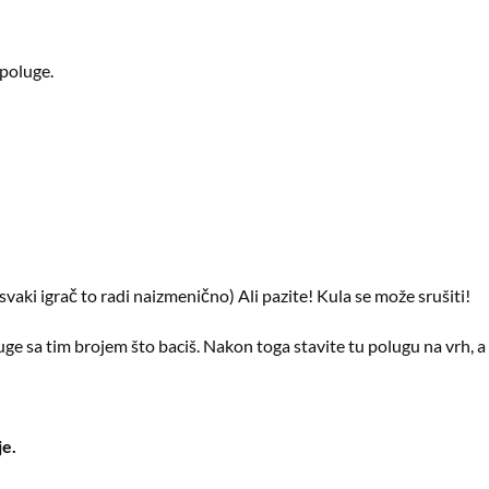
 poluge.
(svaki igrač to radi naizmenično) Ali pazite! Kula se može srušiti!
uge sa tim brojem što baciš. Nakon toga stavite tu polugu na vrh, a 
je.