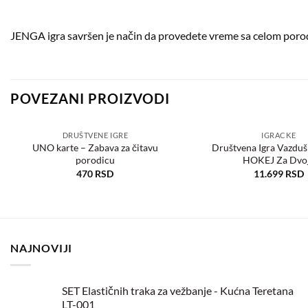
JENGA igra savršen je način da provedete vreme sa celom poro
POVEZANI PROIZVODI
DRUŠTVENE IGRE
IGRACKE
UNO karte – Zabava za čitavu
Društvena Igra Vazdu
porodicu
HOKEJ Za Dvo
Dodaj
u
470
RSD
11.699
RSD
željene
NAJNOVIJI
SET Elastičnih traka za vežbanje - Kućna Teretana
LT-001