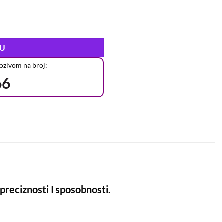
PU
pozivom na broj:
66
 preciznosti I sposobnosti.