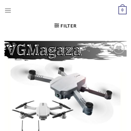
0
FILTER
Dodaj
u
željene