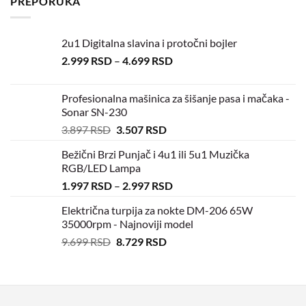
PREPORUKA
2u1 Digitalna slavina i protočni bojler
2.999
RSD
–
4.699
RSD
Profesionalna mašinica za šišanje pasa i mačaka -
Sonar SN-230
3.897
RSD
3.507
RSD
Bežični Brzi Punjač i 4u1 ili 5u1 Muzička
RGB/LED Lampa
1.997
RSD
–
2.997
RSD
Električna turpija za nokte DM-206 65W
35000rpm - Najnoviji model
9.699
RSD
8.729
RSD