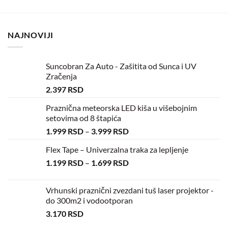
NAJNOVIJI
Suncobran Za Auto - Zašitita od Sunca i UV
Zračenja
2.397
RSD
Praznična meteorska LED kiša u višebojnim
setovima od 8 štapića
1.999
RSD
–
3.999
RSD
Flex Tape – Univerzalna traka za lepljenje
1.199
RSD
–
1.699
RSD
Vrhunski praznični zvezdani tuš laser projektor -
do 300m2 i vodootporan
3.170
RSD