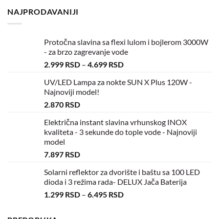
NAJPRODAVANIJI
Protočna slavina sa flexi lulom i bojlerom 3000W
- za brzo zagrevanje vode
2.999
RSD
–
4.699
RSD
UV/LED Lampa za nokte SUN X Plus 120W -
Najnoviji model!
2.870
RSD
Električna instant slavina vrhunskog INOX
kvaliteta - 3 sekunde do tople vode - Najnoviji
model
7.897
RSD
Solarni reflektor za dvorište i baštu sa 100 LED
dioda i 3 režima rada- DELUX Jača Baterija
1.299
RSD
–
6.495
RSD