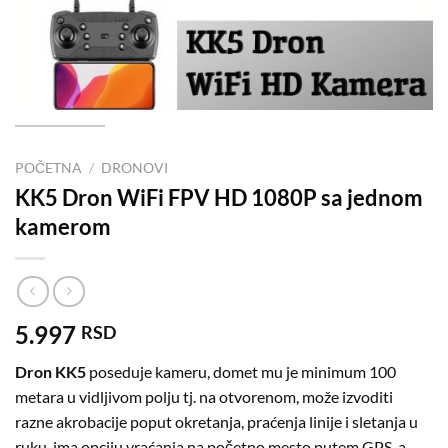
POČETNA
/
DRONOVI
KK5 Dron WiFi FPV HD 1080P sa jednom
kamerom
5.997
RSD
Dron KK5
poseduje kameru, domet mu je minimum 100
metara u vidljivom polju tj. na otvorenom, može izvoditi
razne akrobacije poput okretanja, praćenja linije i sletanja u
ruku, ima opciju vraćanja na početno mesto putem GPS-a,