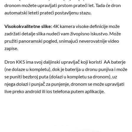
dronom možete upravljati prstom prateći let. Tada će dron
automatski leteti prateći postavljenu stazu.
Visokokvalitetne slike:
4K kamera visoke definicije može
zadržati detalje slika nudeći vam živopisno iskustvo. Može
pružiti panoramski pogled, snimajući neverovatnije video
zapise.
Dron KK5 ima svoj daljinski upravljač koji koristi AA baterje
(ne dolaze u kompletu), dok je baterija u dronu punjiva i može
se puniti bezbroj puta (dolazi u kompletu sa dronom), uz
njega dolazi i punjač za punjenje, dronom se može upravljati
live preko android ili ios telefona putem aplikacije.