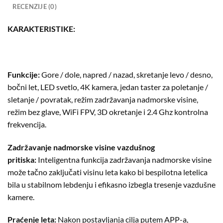
RECENZIJE (0)
KARAKTERISTIKE:
Funkcije:
Gore / dole, napred / nazad, skretanje levo / desno,
bočni let, LED svetlo, 4K kamera, jedan taster za poletanje /
sletanje / povratak, režim zadržavanja nadmorske visine,
režim bez glave, WiFi FPV, 3D okretanje i 2.4 Ghz kontrolna
frekvencija.
Zadržavanje nadmorske visine vazdušnog
pritiska:
Inteligentna funkcija zadržavanja nadmorske visine
može tačno zaključati visinu leta kako bi bespilotna letelica
bila u stabilnom lebdenju i efikasno izbegla tresenje vazdušne
kamere.
Praćenje leta:
Nakon postavljanja cilja putem APP-a,