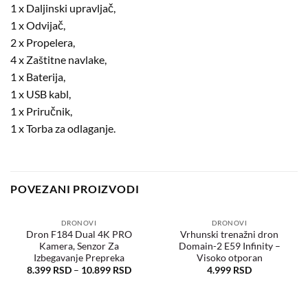
1 x Daljinski upravljač,
1 x Odvijač,
2 x Propelera,
4 x Zaštitne navlake,
1 x Baterija,
1 x USB kabl,
1 x Priručnik,
1 x Torba za odlaganje.
POVEZANI PROIZVODI
DRONOVI
DRONOVI
Dron F184 Dual 4K PRO
Vrhunski trenažni dron
Kamera, Senzor Za
Domain-2 E59 Infinity –
Dodaj
Dodaj
u
u
Izbegavanje Prepreka
Visoko otporan
željene
željene
8.399
RSD
–
10.899
RSD
4.999
RSD