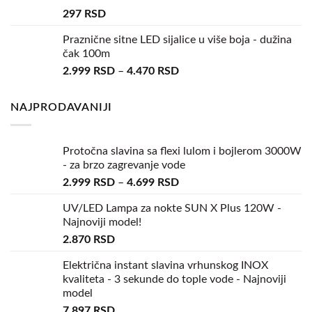
297
RSD
Praznične sitne LED sijalice u više boja - dužina
čak 100m
2.999
RSD
–
4.470
RSD
NAJPRODAVANIJI
Protočna slavina sa flexi lulom i bojlerom 3000W
- za brzo zagrevanje vode
2.999
RSD
–
4.699
RSD
UV/LED Lampa za nokte SUN X Plus 120W -
Najnoviji model!
2.870
RSD
Električna instant slavina vrhunskog INOX
kvaliteta - 3 sekunde do tople vode - Najnoviji
model
7.897
RSD