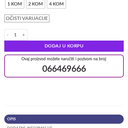
1 KOM
2 KOM
4 KOM
OČISTI VARIJACIJE
DODAJ U KORPU
Ovaj proizvod možete naručiti i pozivom na broj:
066469666
OPIS