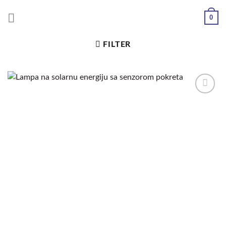
0
FILTER
Dodaj
u
željene