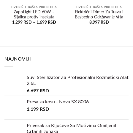
DVORIŠTE BAŠTA VIKENDICA
DVORIŠTE BAŠTA VIKENDICA
ZappLight LED 60W –
Električni Trimer Za Travu i
Sijalica protiv insekata
Bezbedno Održavanje Vrta
Dodaj
Dodaj
u
u
1.299
RSD
–
1.699
RSD
8.997
RSD
željene
željene
NAJNOVIJI
Suvi Sterilizator Za Profesionalni Kozmetički Alat
2.6L
6.697
RSD
Presa za kosu - Nova SX 8006
1.199
RSD
Privezak za Ključeve Sa Motivima Omiljenih
Crtanih Junaka