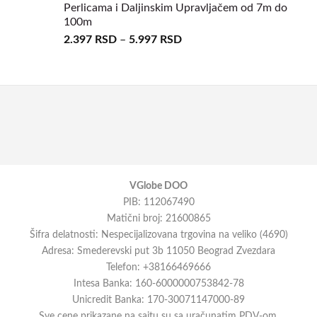
Perlicama i Daljinskim Upravljačem od 7m do
100m
2.397
RSD
–
5.997
RSD
VGlobe DOO
PIB: 112067490
Matični broj: 21600865
Šifra delatnosti: Nespecijalizovana trgovina na veliko (4690)
Adresa: Smederevski put 3b 11050 Beograd Zvezdara
Telefon: +38166469666
Intesa Banka: 160-6000000753842-78
Unicredit Banka: 170-30071147000-89
Sve cene prikazane na sajtu su sa uračunatim PDV-om.