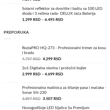
Solarni reflektor za dvorište i baštu sa 100 LED
dioda i 3 režima rada- DELUX Jača Baterija
1.299
RSD
–
6.495
RSD
PREPORUKA
RoziaPRO HQ-273 - Profesionalni trimer za kosu
i bradu
4.797
RSD
4.299
RSD
2u1 Digitalna slavina i protočni bojler
2.999
RSD
–
4.699
RSD
Profesionalna mašinica za šišanje pasa i mačaka -
Sonar SN-230
3.897
RSD
3.507
RSD
Novogodišnje LED Sijalice Sa Premijum