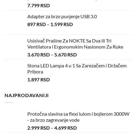
7.799
RSD
Adapter za brzo punjenje USB 3.0
897
RSD
–
1.599
RSD
Usisivač Prašine Za NOKTE Sa Dva ili Tri
Ventilatora i Ergonomskim Naslonom Za Ruke
3.670
RSD
–
5.670
RSD
Stona LED Lampa 4 u 1 Sa Zarezačem i Držačem
Pribora
1.897
RSD
NAJPRODAVANIJI
Protočna slavina sa flexi lulom i bojlerom 3000W
- za brzo zagrevanje vode
2.999
RSD
–
4.699
RSD