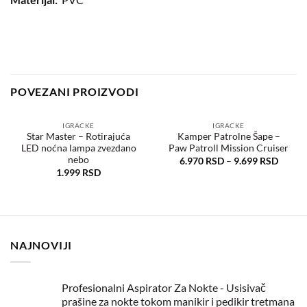
POVEZANI PROIZVODI
IGRACKE
IGRACKE
Star Master – Rotirajuća
Kamper Patrolne Šape –
LED noćna lampa zvezdano
Paw Patroll Mission Cruiser
Dodaj
Dodaj
u
u
nebo
6.970
RSD
–
9.699
RSD
željene
željene
1.999
RSD
NAJNOVIJI
Profesionalni Aspirator Za Nokte - Usisivač
prašine za nokte tokom manikir i pedikir tretmana