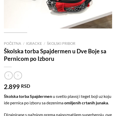
POČETNA
/
IGRACKE
/
ŠKOLSKI PRIBOR
Školska torba Spajdermen u Dve Boje sa
Pernicom po Izboru
2.899
RSD
Školska torba Spajdermen
u svetlo plavoj i teget boji uz koju
ide pernica po izboru sa dezenima
omiljenih crtanih junaka
.
Dizajnirane s pažnjom prema najpoznatijem superheroju, ove