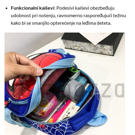
Funkcionalni kaiševi
: Podesivi kaiševi obezbeđuju
udobnost pri nošenju, ravnomerno raspoređujući težinu
kako bi se smanjilo opterećenje na leđima deteta.