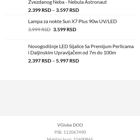
Zvezdanog Neba - Nebula Astronaut
2.399
RSD
–
3.597
RSD
Lampa za nokte Sun X7 Plus 90w UV/LED
3.999
RSD
3.599
RSD
Novogodišnje LED Sijalice Sa Premijum Perlicama
i Daljinskim Upravljačem od 7m do 100m
2.397
RSD
–
5.997
RSD
VGlobe DOO
PIB: 112067490
Matični broj: 21600865