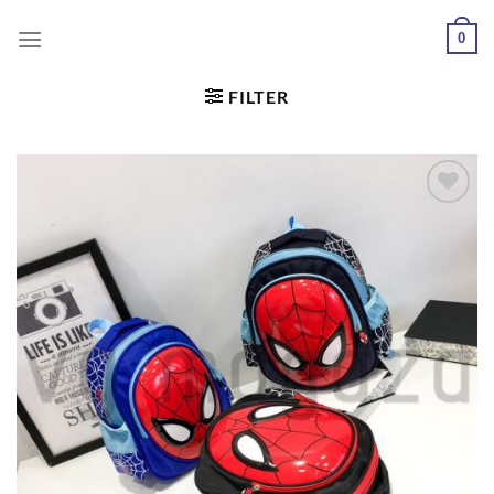
0
FILTER
Dodaj
u
željene