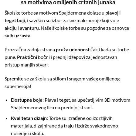
sa motivima omiljenih crtanih junaka
Školske torbe sa motivom Spajdermena dolaze u
plavoj i
teget boji
, i savršen su izbor za sve male heroje koji vole
akciju i avanturu. Naše školske torbe su pogodne za osnovce
svih uzrasta.
Prozračna zadnja strana
pruža udobnost
čak i kada su torbe
pune.
Praktični
bočni i prednji džepovi za jednostavan
pristup manjih stvari.
Spremite se za školu sa stilom i snagom vašeg omiljenog
superheroja!
Dostupne boje
: Plava i teget, sa upečatljivim 3D motivom
Spajdermenovog lica na prednjoj strani.
Kvalitetan dizajn
: Torbe su izrađene od izdržljivih
materijala, dizajnirane da traju i izdrže svakodnevno
nošenje u školu.