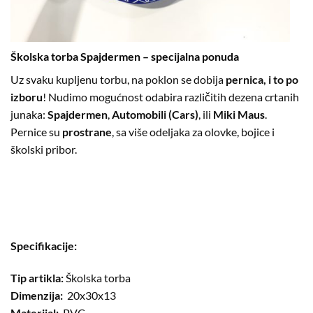
Školska torba Spajdermen – specijalna ponuda
Uz svaku kupljenu torbu, na poklon se dobija
pernica, i to po
izboru
! Nudimo mogućnost odabira različitih dezena crtanih
junaka:
Spajdermen
,
Automobili (Cars)
, ili
Miki Maus
.
Pernice su
prostrane
, sa više odeljaka za olovke, bojice i
školski pribor.
Specifikacije:
Tip artikla:
Školska torba
Dimenzija:
20x30x13
Materijal:
PVC