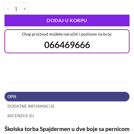
DODAJ U KORPU
Ovaj proizvod možete naručiti i pozivom na broj:
066469666
OPIS
DODATNE INFORMACIJE
RECENZIJE (0)
Školska torba Spajdermen u dve boje sa pernicom