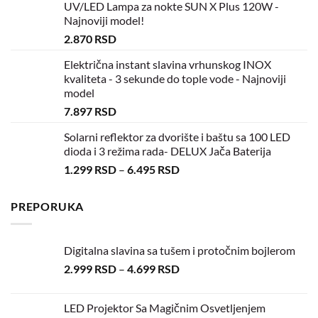
UV/LED Lampa za nokte SUN X Plus 120W -
Najnoviji model!
2.870
RSD
Električna instant slavina vrhunskog INOX
kvaliteta - 3 sekunde do tople vode - Najnoviji
model
7.897
RSD
Solarni reflektor za dvorište i baštu sa 100 LED
dioda i 3 režima rada- DELUX Jača Baterija
1.299
RSD
–
6.495
RSD
PREPORUKA
Digitalna slavina sa tušem i protočnim bojlerom
2.999
RSD
–
4.699
RSD
LED Projektor Sa Magičnim Osvetljenjem