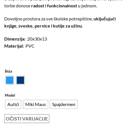
torbe donose
radost i funkcionalnost
u jednom.
Dovoljno prostora za sve školske potrepštine,
uključujući
knjige, sveske, pernice i kutije za užinu
.
Dimenzija:
20x30x13
Materijal:
PVC
Boja
Model
Autići
Miki Maus
Spajdermen
OČISTI VARIJACIJE