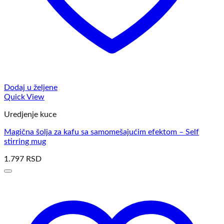
Dodaj u željene
Quick View
Uredjenje kuce
Magična šolja za kafu sa samomešajućim efektom – Self
stirring mug
1.797
RSD