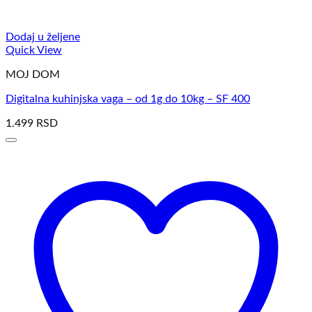
Dodaj u željene
Quick View
MOJ DOM
Digitalna kuhinjska vaga – od 1g do 10kg – SF 400
1.499
RSD