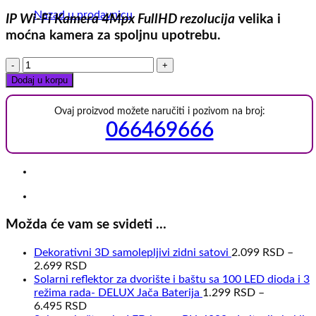
Nazad u prodavnicu
IP Wi-Fi Kamera 4Mpx FullHD rezolucija
velika i
moćna kamera za spoljnu upotrebu.
Spoljašnja
IP
Dodaj u korpu
Wi-
Fi
Ovaj proizvod možete naručiti i pozivom na broj:
kamera
066469666
4Mpx
FullHD
količina
Možda će vam se svideti …
Dekorativni 3D samolepljivi zidni satovi
2.099
RSD
–
2.699
RSD
Solarni reflektor za dvorište i baštu sa 100 LED dioda i 3
režima rada- DELUX Jača Baterija
1.299
RSD
–
6.495
RSD