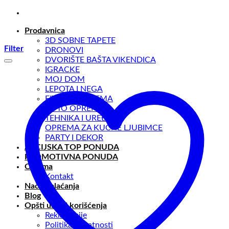
Preskoči
na
Prodavnica
sadržaj
3D SOBNE TAPETE
Filter
DRONOVI
DVORIŠTE BAŠTA VIKENDICA
IGRACKE
MOJ DOM
LEPOTA I NEGA
FITNESS OPREMA
AUTO OPREMA
TEHNIKA I UREĐAJI
OPREMA ZA KUĆNE LJUBIMCE
PARTY I DEKOR
AKCIJSKA TOP PONUDA
PROMOTIVNA PONUDA
O nama
Kontakt
Načini plaćanja
Blog
Opšti uslovi korišćenja
Reklamacije
Politika privatnosti