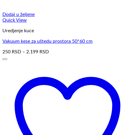
Dodaj u željene
Quick View
Uredjenje kuce
Vakuum kese za uštedu prostora 50*60 cm
250
RSD
–
2.199
RSD