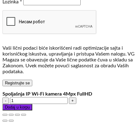
Obavezno
Lozinka
*
Vaši lični podaci biće iskorišćeni radi optimizacije sajta i
korisničkog iskustva, upravljanja i pristupa Vašem nalogu. VG
Magaza se obavezuje da Vaše lične podatke čuva u skladu sa
Zakonom. Uvek možete povući saglasnost za obradu Vaših
podataka.
Registrujte se
Spoljašnja IP Wi-Fi kamera 4Mpx FullHD
Spoljašnja
IP
Dodaj u korpu
Wi-
Fi
kamera
4Mpx
FullHD