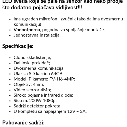
LED svetla koja se pale na senzor kad neko prodje
što dodatno pojačava vidljivost!!!
Ima ugrađen mikrofon i zvučnik tako da ima dvosmernu
komunikaciju!
Vodootporna
, pogodna za spoljašnje montaže.
Jednostavna instalacija.
Specifikacije:
Cloud skladištenje;
Daljinski prekidač;
Dvosmerna komunikacija
Ulaz za SD karticu 64GB;
Model IP kamere: FV-H6-4MP;
Objektiv: 4mm;
Video senzor 4Mp;
Široko pojasne Infrared diode;
Sistem: 200W 1080p;
Sadrži detektor pokreta;
U kompletu sa napajanjem 12V – 3A.
Pakovanje sadrži: