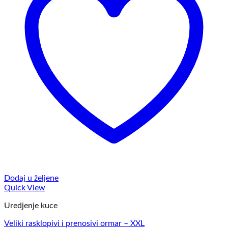
Dodaj u željene
Quick View
Uredjenje kuce
Veliki rasklopivi i prenosivi ormar – XXL