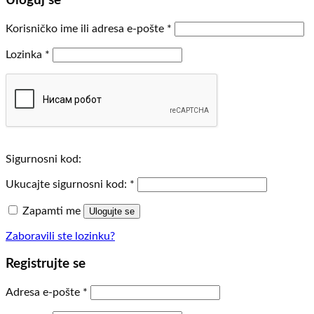
Uloguj se
Obavezno
Korisničko ime ili adresa e-pošte
*
Obavezno
Lozinka
*
Sigurnosni kod:
Ukucajte sigurnosni kod:
*
Zapamti me
Ulogujte se
Zaboravili ste lozinku?
Registrujte se
Obavezno
Adresa e-pošte
*