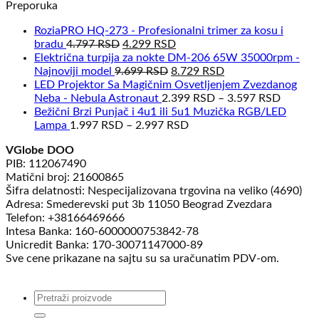
Preporuka
RoziaPRO HQ-273 - Profesionalni trimer za kosu i
Originalna
Trenutna
bradu
4.797
RSD
4.299
RSD
cena
cena
Električna turpija za nokte DM-206 65W 35000rpm -
je
Originalna
je:
Trenutna
Najnoviji model
9.699
RSD
8.729
RSD
bila:
cena
4.299 RSD.
cena
LED Projektor Sa Magičnim Osvetljenjem Zvezdanog
4.797 RSD.
je
je:
Neba - Nebula Astronaut
2.399
RSD
–
3.597
RSD
bila:
8.729 RSD.
Bežični Brzi Punjač i 4u1 ili 5u1 Muzička RGB/LED
9.699 RSD.
Lampa
1.997
RSD
–
2.997
RSD
VGlobe DOO
PIB: 112067490
Matični broj: 21600865
Šifra delatnosti: Nespecijalizovana trgovina na veliko (4690)
Adresa: Smederevski put 3b 11050 Beograd Zvezdara
Telefon: +38166469666
Intesa Banka: 160-6000000753842-78
Unicredit Banka: 170-30071147000-89
Sve cene prikazane na sajtu su sa uračunatim PDV-om.
Pretraga
za: