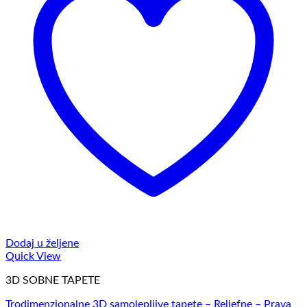
Dodaj u željene
Quick View
3D SOBNE TAPETE
Trodimenzionalne 3D samolepljive tapete – Reljefne – Prava