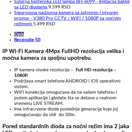
Solarna baštenska LED lampa BH-6099 - Imitacija baklje
sa LED diodama
9.599
RSD
Sigurnosna nadzorna kamera za zatvoren i otvoren
prostor - V380 Pro CCTV / WiFi / 1080P sa noćnim
režimom
5.499
RSD
Opis
Recenzije (0)
IP Wi-Fi Kamera 4Mpx FullHD rezolucij
a
velika i
moćna kamera za spoljnu upotrebu.
IP kamera visoke rezolucije –
Full HD rezolucija –
1080P.
Podržava smart telefone ANDROID i iOS operativni
sistem.
WiFi konekcija omogućava da na vašem telefonu (
putem aplikacije ) gledate šta se dešava u realnom
vremenu LIVE STREAM.
Ima infracrvene diode poslednje generacije koje joj
omogućavaju da vidi do 30m.
Pored standardnih dioda za noćni režim ima 2 jaka