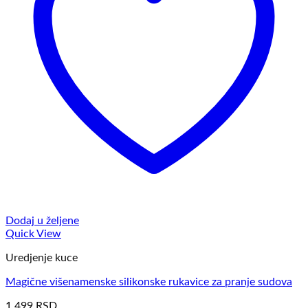
Dodaj u željene
Quick View
Uredjenje kuce
Magične višenamenske silikonske rukavice za pranje sudova
1.499
RSD