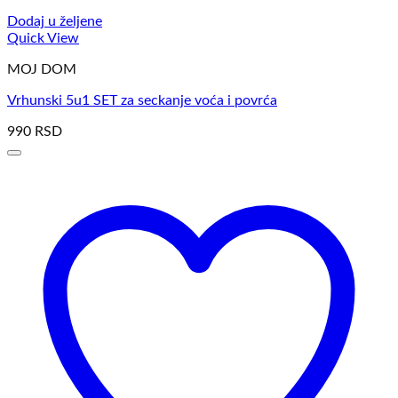
Dodaj u željene
Quick View
MOJ DOM
Vrhunski 5u1 SET za seckanje voća i povrća
990
RSD