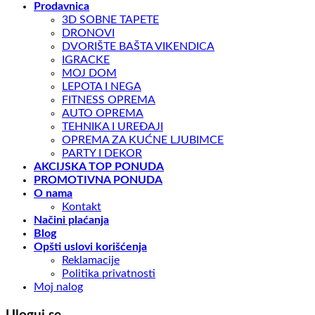
Prodavnica
3D SOBNE TAPETE
DRONOVI
DVORIŠTE BAŠTA VIKENDICA
IGRACKE
MOJ DOM
LEPOTA I NEGA
FITNESS OPREMA
AUTO OPREMA
TEHNIKA I UREĐAJI
OPREMA ZA KUĆNE LJUBIMCE
PARTY I DEKOR
AKCIJSKA TOP PONUDA
PROMOTIVNA PONUDA
O nama
Kontakt
Načini plaćanja
Blog
Opšti uslovi korišćenja
Reklamacije
Politika privatnosti
Moj nalog