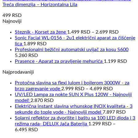
Treća dimenzija – Horizontalna Lila
499
RSD
Najnoviji
Steznik - Korset za žene
1.499
RSD
–
2.699
RSD
Sonic Facial WL-0156 - 2u1 električni aparat za čišćenje
lica
1.899
RSD
Profesionalni bežični automatski uvijač za kosu S600
5.260
RSD
Prasence - Aparat za pravljenje mehurića
1.199
RSD
Najprodavaniji
Protočna slavina sa flexi lulom i bojlerom 3000W - za
brzo zagrevanje vode
2.999
RSD
–
4.699
RSD
UV/LED Lampa za nokte SUN X Plus 120W - Najnoviji
model!
2.870
RSD
Električna instant slavina vrhunskog INOX kvaliteta - 3
sekunde do tople vode - Najnoviji model
7.897
RSD
Solarni reflektor za dvorište i baštu sa 100 LED dioda i 3
režima rada- DELUX Jača Baterija
1.299
RSD
–
6.495
RSD