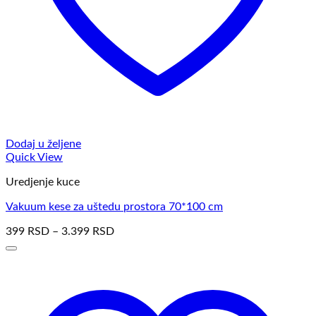
Dodaj u željene
Quick View
Uredjenje kuce
Vakuum kese za uštedu prostora 70*100 cm
399
RSD
–
3.399
RSD