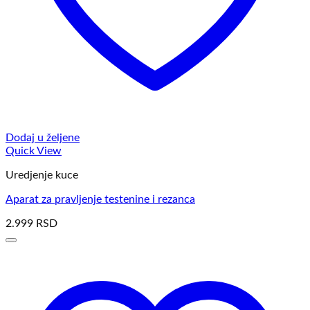
Dodaj u željene
Quick View
Uredjenje kuce
Aparat za pravljenje testenine i rezanca
2.999
RSD