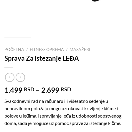
POČETNA
/
FITNESS OPREMA
/
MASAŽERI
Sprava Za istezanje LEĐA
1.499
–
2.699
RSD
RSD
Svakodnevni rad na računaru ili višesatno sedenje u
nepravilnom položaju mogu uzrokovati krivljenje kičme i
bolove u leđima. Ispravljanje leđa iz udobnosti sopstvenog
doma, sada je moguće uz pomoć sprave za istezanje kičme.