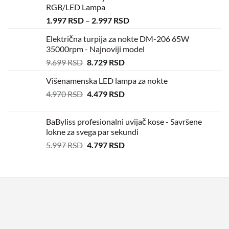
RGB/LED Lampa
1.997
RSD
–
2.997
RSD
Električna turpija za nokte DM-206 65W
35000rpm - Najnoviji model
9.699
RSD
8.729
RSD
Višenamenska LED lampa za nokte
4.970
RSD
4.479
RSD
BaByliss profesionalni uvijač kose - Savršene
lokne za svega par sekundi
5.997
RSD
4.797
RSD