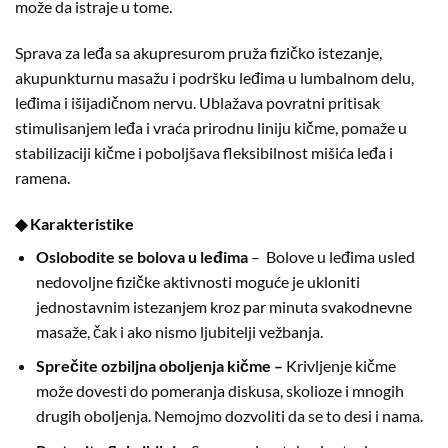
može da istraje u tome.
Sprava za leđa sa akupresurom pruža fizičko istezanje,
akupunkturnu masažu i podršku leđima u lumbalnom delu,
leđima i išijadičnom nervu. Ublažava povratni pritisak
stimulisanjem leđa i vraća prirodnu liniju kičme, pomaže u
stabilizaciji kičme i poboljšava fleksibilnost mišića leđa i
ramena.
◆ Karakteristike
Oslobodite se bolova u leđima
– Bolove u leđima usled
nedovoljne fizičke aktivnosti moguće je ukloniti
jednostavnim istezanjem kroz par minuta svakodnevne
masaže, čak i ako nismo ljubitelji vežbanja.
Sprečite ozbiljna oboljenja kičme –
Krivljenje kičme
može dovesti do pomeranja diskusa, skolioze i mnogih
drugih oboljenja. Nemojmo dozvoliti da se to desi i nama.