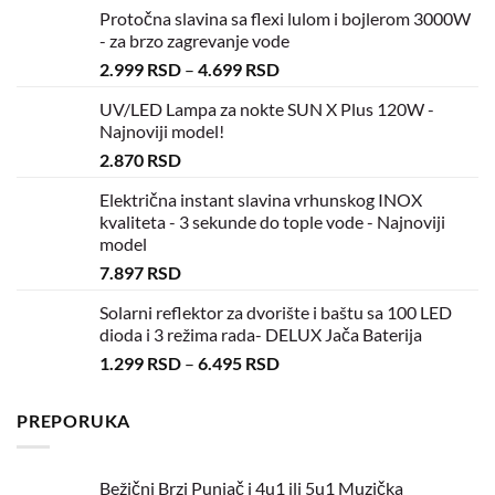
Protočna slavina sa flexi lulom i bojlerom 3000W
- za brzo zagrevanje vode
2.999
RSD
–
4.699
RSD
UV/LED Lampa za nokte SUN X Plus 120W -
Najnoviji model!
2.870
RSD
Električna instant slavina vrhunskog INOX
kvaliteta - 3 sekunde do tople vode - Najnoviji
model
7.897
RSD
Solarni reflektor za dvorište i baštu sa 100 LED
dioda i 3 režima rada- DELUX Jača Baterija
1.299
RSD
–
6.495
RSD
PREPORUKA
Bežični Brzi Punjač i 4u1 ili 5u1 Muzička