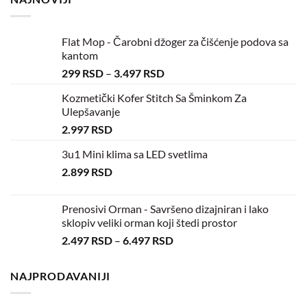
Flat Mop - Čarobni džoger za čišćenje podova sa
kantom
299
RSD
–
3.497
RSD
Kozmetički Kofer Stitch Sa Šminkom Za
Ulepšavanje
2.997
RSD
3u1 Mini klima sa LED svetlima
2.899
RSD
Prenosivi Orman - Savršeno dizajniran i lako
sklopiv veliki orman koji štedi prostor
2.497
RSD
–
6.497
RSD
NAJPRODAVANIJI