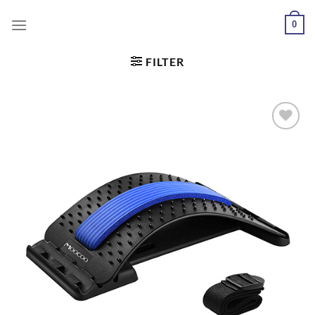
0
FILTER
Dodaj
u
željene