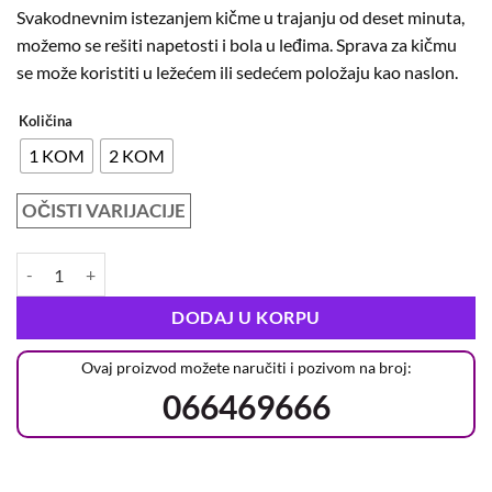
Svakodnevnim istezanjem kičme u trajanju od deset minuta,
možemo se rešiti napetosti i bola u leđima. Sprava za kičmu
se može koristiti u ležećem ili sedećem položaju kao naslon.
Količina
1 KOM
2 KOM
OČISTI VARIJACIJE
DODAJ U KORPU
Ovaj proizvod možete naručiti i pozivom na broj:
066469666