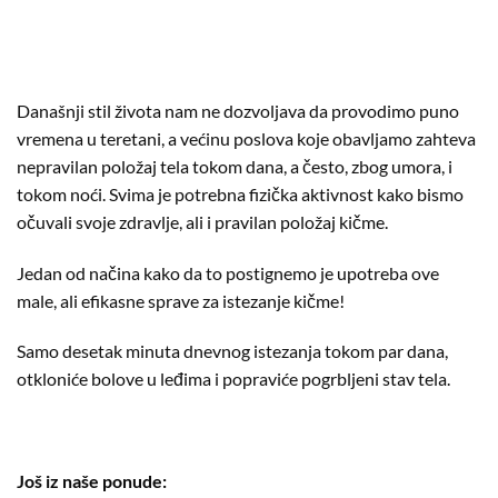
Današnji stil života nam ne dozvoljava da provodimo puno
vremena u teretani, a većinu poslova koje obavljamo zahteva
nepravilan položaj tela tokom dana, a često, zbog umora, i
tokom noći. Svima je potrebna fizička aktivnost kako bismo
očuvali svoje zdravlje, ali i pravilan položaj kičme.
Jedan od načina kako da to postignemo je upotreba ove
male, ali efikasne sprave za istezanje kičme!
Samo desetak minuta dnevnog istezanja tokom par dana,
otkloniće bolove u leđima i popraviće pogrbljeni stav tela.
Još iz naše ponude: