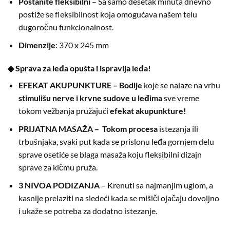
Postanite fleksibilni
– Sa samo desetak minuta dnevno
postiže se fleksibilnost koja omogućava našem telu
dugoročnu funkcionalnost.
Dimenzije
: 370 x 245 mm
◆ Sprava za leđa opušta i ispravlja leđa!
EFEKAT AKUPUNKTURE – Bodlje
koje se nalaze na vrhu
stimulišu nerve i krvne sudove u leđima
sve vreme
tokom vežbanja pružajući
efekat akupunkture!
PRIJATNA MASAŽA – Tokom procesa
istezanja ili
trbušnjaka, svaki put kada se prislonu leđa gornjem delu
sprave osetiće se blaga masaža koju fleksibilni dizajn
sprave za kičmu pruža.
3 NIVOA PODIZANJA
– Krenuti sa najmanjim uglom, a
kasnije prelaziti na sledeći kada se mišiči ojačaju dovoljno
i ukaže se potreba za dodatno istezanje.