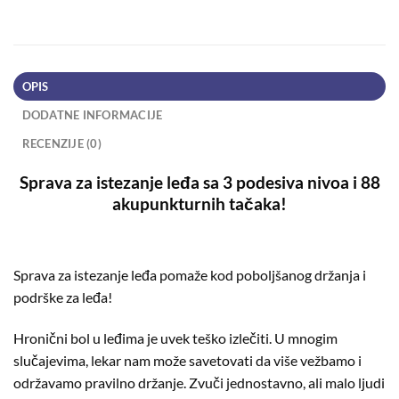
OPIS
DODATNE INFORMACIJE
RECENZIJE (0)
Sprava za istezanje leđa sa 3 podesiva nivoa i 88
akupunkturnih tačaka!
Sprava za istezanje leđa pomaže kod poboljšanog držanja i
podrške za leđa!
Hronični bol u leđima je uvek teško izlečiti. U mnogim
slučajevima, lekar nam može savetovati da više vežbamo i
održavamo pravilno držanje. Zvuči jednostavno, ali malo ljudi