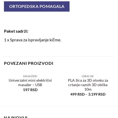
ORTOPEDSKA POMAGALA
Paket sadrži:
1 x Sprava za ispravljanje kičme.
POVEZANI PROIZVODI
MASAŽERI
IGRACKE
Univerzalni mini električni
PLA žica za 3D olovku za
masažer – USB
crtanje raznih 3D oblika
Dodaj
Dodaj
u
u
10m
597
RSD
željene
željene
499
RSD
–
3.199
RSD
NAJNOVIJI