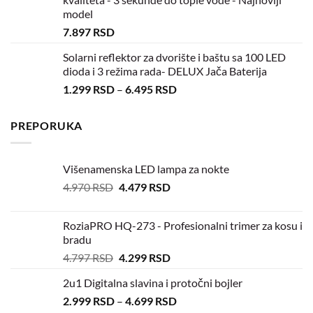
model
7.897
RSD
Solarni reflektor za dvorište i baštu sa 100 LED
dioda i 3 režima rada- DELUX Jača Baterija
1.299
RSD
–
6.495
RSD
PREPORUKA
Višenamenska LED lampa za nokte
4.970
RSD
4.479
RSD
RoziaPRO HQ-273 - Profesionalni trimer za kosu i
bradu
4.797
RSD
4.299
RSD
2u1 Digitalna slavina i protočni bojler
2.999
RSD
–
4.699
RSD