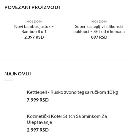
POVEZANI PROIZVODI
MOJ DOM
MOJ DOM
Novi bambus jastuk –
Super rastegljivi silikonski
Bamboo 8 u 1
poklopci – SET od 6 komada
Dodaj
Dodaj
u
u
2.397
RSD
897
RSD
željene
željene
NAJNOVIJI
Kettlebell - Rusko zvono teg sa ručkom 10 kg
7.999
RSD
Kozmetički Kofer Stitch Sa Šminkom Za
Ulepšavanje
2.997
RSD