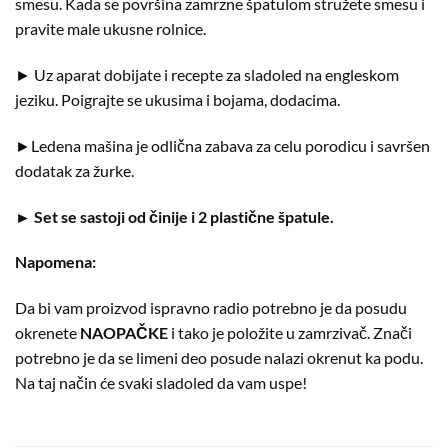
smesu. Kada se površina zamrzne špatulom stružete smesu i
pravite male ukusne rolnice.
► Uz aparat dobijate i recepte za sladoled na engleskom
jeziku. Poigrajte se ukusima i bojama, dodacima.
►Ledena mašina je odlična zabava za celu porodicu i savršen
dodatak za žurke.
► Set se sastoji od činije i 2 plastične špatule.
Napomena:
Da bi vam proizvod ispravno radio potrebno je da posudu
okrenete
NAOPAČKE
i tako je položite u zamrzivač. Znači
potrebno je da se limeni deo posude nalazi okrenut ka podu.
Na taj način će svaki sladoled da vam uspe!