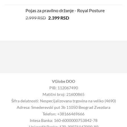
Pojas za pravilno držanje - Royal Posture
2.999
RSD
2.399
RSD
VGlobe DOO
PIB: 112067490
Matični broj: 21600865
Šifra delatnosti: Nespecijalizovana trgovina na veliko (4690)
Adresa: Smederevski put 3b 11050 Beograd Zvezdara
Telefon: +38166469666
Intesa Banka: 160-6000000753842-78
Unicredit Banka: 170-30071147000-89