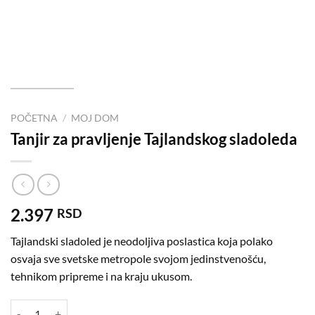
POČETNA
/
MOJ DOM
Tanjir za pravljenje Tajlandskog sladoleda
2.397
RSD
Tajlandski sladoled je neodoljiva poslastica koja polako
osvaja sve svetske metropole svojom jedinstvenošću,
tehnikom pripreme i na kraju ukusom.