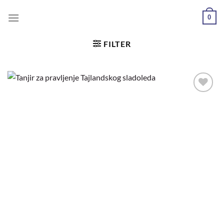
0
FILTER
Dodaj
u
željene