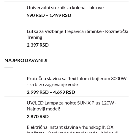
Univerzalni steznik za kolena i laktove
990
RSD
–
1.499
RSD
Lutka za Vežbanje Trepavica i Šminke - Kozmetički
Trening
2.397
RSD
NAJPRODAVANIJI
Protočna slavina sa flexi lulom i bojlerom 3000W
- za brzo zagrevanje vode
2.999
RSD
–
4.699
RSD
UV/LED Lampa za nokte SUN X Plus 120W -
Najnoviji model!
2.870
RSD
Električna instant slavina vrhunskog INOX
kvaliteta - 3 sekunde do tople vode - Najnoviji