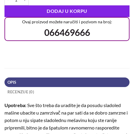
DODAJ U KORPU
Ovaj proizvod možete naručiti i pozivom na broj:
066469666
OPIS
RECENZIJE (0)
Upotreba:
Sve što treba da uradite je da posudu sladoled
mašine ubacite u zamrzivač na par sati da se dobro zamrzne i
potom u nju sipate sladolednu mešavinu koju ste ranije
pripremili, bitno je da špatulom ravnomerno rasporedite