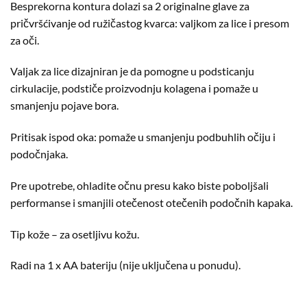
Besprekorna kontura dolazi sa 2 originalne glave za
pričvršćivanje od ružičastog kvarca: valjkom za lice i presom
za oči.
Valjak za lice dizajniran je da pomogne u podsticanju
cirkulacije, podstiče proizvodnju kolagena i pomaže u
smanjenju pojave bora.
Pritisak ispod oka: pomaže u smanjenju podbuhlih očiju i
podočnjaka.
Pre upotrebe, ohladite očnu presu kako biste poboljšali
performanse i smanjili otečenost otečenih podočnih kapaka.
Tip kože – za osetljivu kožu.
Radi na 1 x AA bateriju (nije uključena u ponudu).