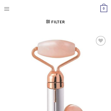
0
FILTER
Dodaj
u
željene