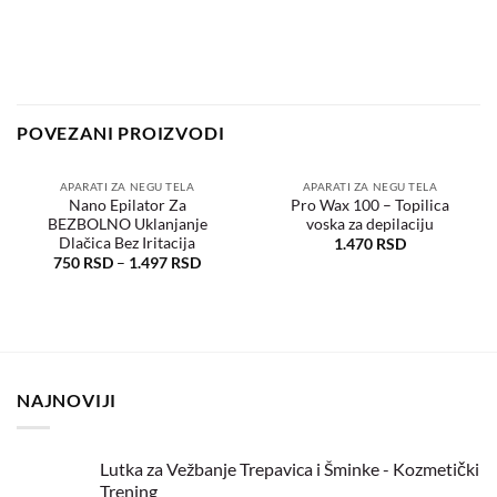
POVEZANI PROIZVODI
APARATI ZA NEGU TELA
APARATI ZA NEGU TELA
Nano Epilator Za
Pro Wax 100 – Topilica
BEZBOLNO Uklanjanje
voska za depilaciju
Dodaj
Dodaj
u
u
Dlačica Bez Iritacija
1.470
RSD
željene
željene
750
RSD
–
1.497
RSD
NAJNOVIJI
Lutka za Vežbanje Trepavica i Šminke - Kozmetički
Trening