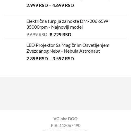
2.999
RSD
–
4.699
RSD
Električna turpija za nokte DM-206 65W
35000rpm - Najnoviji model
9.699
RSD
8.729
RSD
LED Projektor Sa Magičnim Osvetljenjem
Zvezdanog Neba - Nebula Astronaut
2.399
RSD
–
3.597
RSD
VGlobe DOO
PIB: 112067490