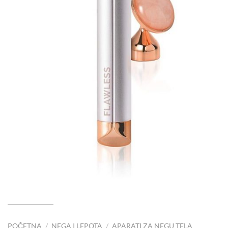
POČETNA
/
NEGA I LEPOTA
/
APARATI ZA NEGU TELA