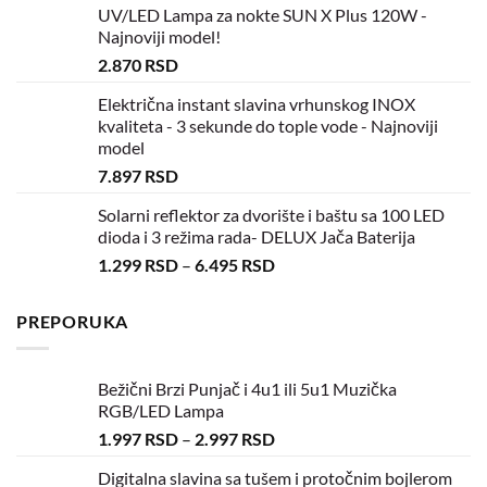
UV/LED Lampa za nokte SUN X Plus 120W -
Najnoviji model!
2.870
RSD
Električna instant slavina vrhunskog INOX
kvaliteta - 3 sekunde do tople vode - Najnoviji
model
7.897
RSD
Solarni reflektor za dvorište i baštu sa 100 LED
dioda i 3 režima rada- DELUX Jača Baterija
1.299
RSD
–
6.495
RSD
PREPORUKA
Bežični Brzi Punjač i 4u1 ili 5u1 Muzička
RGB/LED Lampa
1.997
RSD
–
2.997
RSD
Digitalna slavina sa tušem i protočnim bojlerom