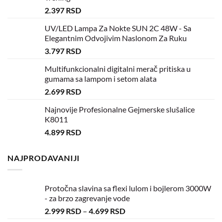
2.397
RSD
UV/LED Lampa Za Nokte SUN 2C 48W - Sa
Elegantnim Odvojivim Naslonom Za Ruku
3.797
RSD
Multifunkcionalni digitalni merač pritiska u
gumama sa lampom i setom alata
2.699
RSD
Najnovije Profesionalne Gejmerske slušalice
K8011
4.899
RSD
NAJPRODAVANIJI
Protočna slavina sa flexi lulom i bojlerom 3000W
- za brzo zagrevanje vode
2.999
RSD
–
4.699
RSD