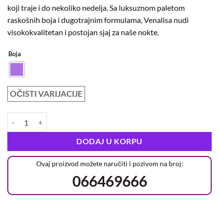
koji traje i do nekoliko nedelja. Sa luksuznom paletom
raskošnih boja i dugotrajnim formulama, Venalisa nudi
visokokvalitetan i postojan sjaj za naše nokte.
Boja
OČISTI VARIJACIJE
DODAJ U KORPU
Ovaj proizvod možete naručiti i pozivom na broj:
066469666