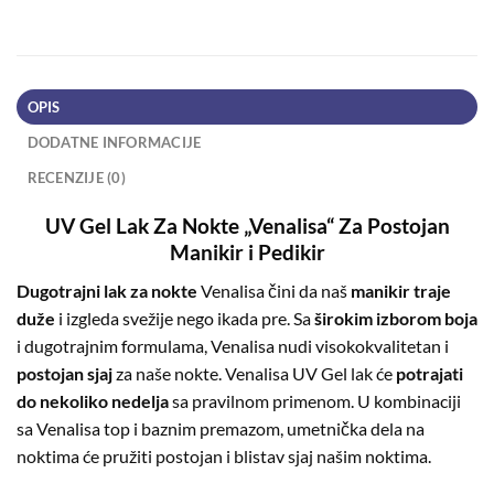
OPIS
DODATNE INFORMACIJE
RECENZIJE (0)
UV Gel Lak Za Nokte „Venalisa“ Za Postojan
Manikir i Pedikir
Dugotrajni lak za nokte
Venalisa čini da naš
manikir traje
duže
i izgleda svežije nego ikada pre. Sa
širokim izborom boja
i dugotrajnim formulama, Venalisa nudi visokokvalitetan i
postojan sjaj
za naše nokte. Venalisa UV Gel lak će
potrajati
do nekoliko nedelja
sa pravilnom primenom. U kombinaciji
sa Venalisa top i baznim premazom, umetnička dela na
noktima će pružiti postojan i blistav sjaj našim noktima.