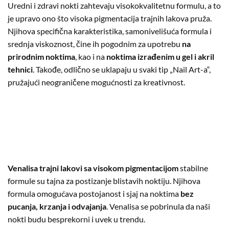
Uredni i zdravi nokti zahtevaju visokokvalitetnu formulu, a to
je upravo ono što visoka pigmentacija trajnih lakova pruža.
Njihova specifična karakteristika, samonivelišuća formula i
srednja viskoznost, čine ih pogodnim za upotrebu
na
prirodnim noktima
, kao i na
noktima izrađenim u gel i akril
tehnici
. Takođe, odlično se uklapaju u svaki tip „Nail Art-a“,
pružajući neograničene mogućnosti za kreativnost.
Venalisa trajni lakovi sa visokom pigmentacijom
stabilne
formule su tajna za postizanje blistavih noktiju. Njihova
formula omogućava postojanost i sjaj na noktima
bez
pucanja, krzanja i odvajanja
. Venalisa se pobrinula da naši
nokti budu besprekorni i uvek u trendu.