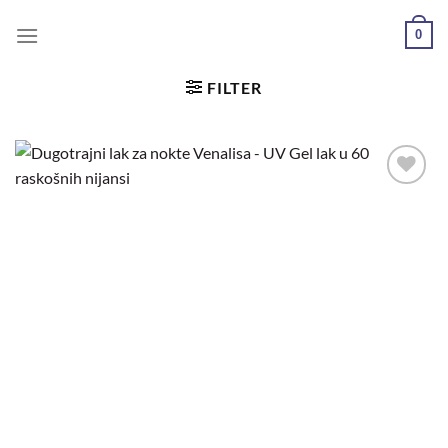
0
FILTER
Dodaj
u
željene