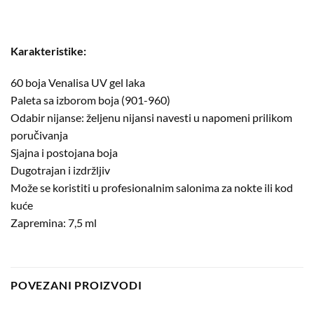
Karakteristike:
60 boja Venalisa UV gel laka
Paleta sa izborom boja (901-960)
Odabir nijanse: željenu nijansi navesti u napomeni prilikom
poručivanja
Sjajna i postojana boja
Dugotrajan i izdržljiv
Može se koristiti u profesionalnim salonima za nokte ili kod
kuće
Zapremina: 7,5 ml
POVEZANI PROIZVODI