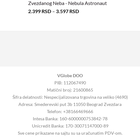
Zvezdanog Neba - Nebula Astronaut
2.399
RSD
–
3.597
RSD
VGlobe DOO
PIB: 112067490
Matični broj: 21600865
Šifra delatnosti: Nespecijalizovana trgovina na veliko (4690)
Adresa: Smederevski put 3b 11050 Beograd Zvezdara
Telefon: +38166469666
Intesa Banka: 160-6000000753842-78
Unicredit Banka: 170-30071147000-89
Sve cene prikazane na sajtu su sa uračunatim PDV-om.