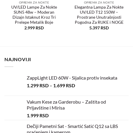
OPREMA ZA NOKTE
OPREMA ZA NOKTE
UV/LED Lampe Za Nokte
Elegantna Lampa Za Nokte
SUN5 48w – Moderan
UV/LED T12 150W –
Dodaj
Dodaj
u
u
Dizajn Istaknut Kroz Tri
Prostrane Unutrašnjosti
željene
željene
Prelepe Metalik Boje
Pogodna Za RUKE i NOGE
2.999
RSD
5.397
RSD
NAJNOVIJI
ZappLight LED 60W - Sijalica protiv insekata
1.299
RSD
–
1.699
RSD
Vakum Kese za Garderobu – Zaštita od
Prljavštine i Mirisa
1.999
RSD
Dečiji Pametni Sat - Smartić Satić Q12 sa LBS
praćenjem i kamerom