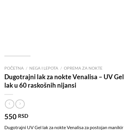
POČETNA
/
NEGA I LEPOTA
/
OPREMA ZA NOKTE
Dugotrajni lak za nokte Venalisa – UV Gel
lak u 60 raskošnih nijansi
550
RSD
Dugotrajni UV Gel lak za nokte Venalisa za postojan manikir