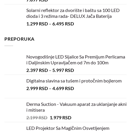
Solarni reflektor za dvorište i baštu sa 100 LED
dioda i 3 režima rada- DELUX Jača Baterija
1.299
RSD
–
6.495
RSD
PREPORUKA
Novogodišnje LED Sijalice Sa Premijum Perlicama
i Daljinskim Upravljačem od 7m do 100m
2.397
RSD
–
5.997
RSD
Digitalna slavina sa tušem i protočnim bojlerom
2.999
RSD
–
4.699
RSD
Derma Suction - Vakuum aparat za uklanjanje akni
i mitisera
2.199
RSD
1.979
RSD
LED Projektor Sa Magičnim Osvetljenjem