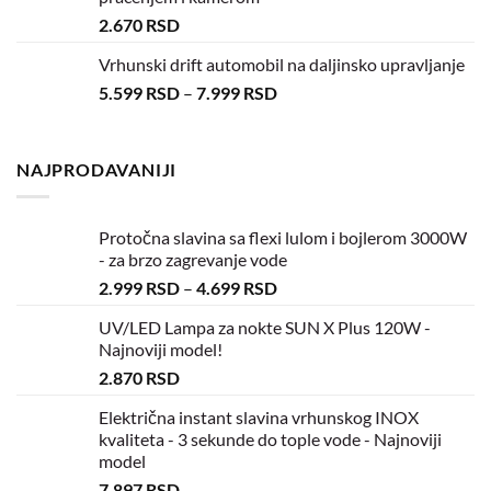
2.670
RSD
Vrhunski drift automobil na daljinsko upravljanje
5.599
RSD
–
7.999
RSD
NAJPRODAVANIJI
Protočna slavina sa flexi lulom i bojlerom 3000W
- za brzo zagrevanje vode
2.999
RSD
–
4.699
RSD
UV/LED Lampa za nokte SUN X Plus 120W -
Najnoviji model!
2.870
RSD
Električna instant slavina vrhunskog INOX
kvaliteta - 3 sekunde do tople vode - Najnoviji
model
7.897
RSD