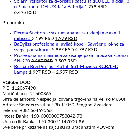
Solarni reflektor za dvorište i baštu sa 100 LED dioda i 3
režima rada- DELUX Jača Baterija
1.299
RSD
–
6.495
RSD
Preporuka
Derma Suction - Vakuum aparat za uklanjanje akni i
Originalna
Trenutna
mitisera
2.199
RSD
1.979
RSD
cena
cena
BaByliss profesionalni uvijač kose - Savršene lokne za
je
Originalna
je:
Trenutna
svega par sekundi
5.997
RSD
4.797
RSD
bila:
cena
1.979 RSD.
cena
Profesionalna mašinica za šišanje pasa i mačaka - Sonar
Originalna
2.199 RSD.
je
Trenutna
je:
SN-230
3.897
RSD
3.507
RSD
cena
bila:
cena
4.797 RSD.
Bežični Brzi Punjač i 4u1 ili 5u1 Muzička RGB/LED
je
5.997 RSD.
je:
Lampa
1.997
RSD
–
2.997
RSD
bila:
3.507 RSD.
VGlobe DOO
3.897 RSD.
PIB: 112067490
Matični broj: 21600865
Šifra delatnosti: Nespecijalizovana trgovina na veliko (4690)
Adresa: Smederevski put 3b 11050 Beograd Zvezdara
Telefon: +38166469666
Intesa Banka: 160-6000000753842-78
Unicredit Banka: 170-30071147000-89
Sve cene prikazane na sajtu su sa uračunatim PDV-om.