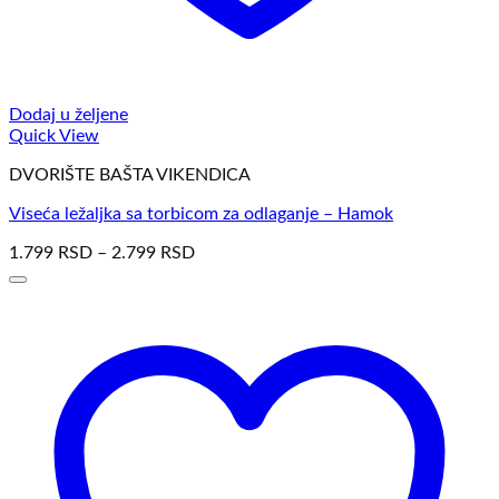
Dodaj u željene
Quick View
DVORIŠTE BAŠTA VIKENDICA
Viseća ležaljka sa torbicom za odlaganje – Hamok
1.799
RSD
–
2.799
RSD