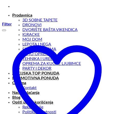
Preskoči
na
Prodavnica
sadržaj
3D SOBNE TAPETE
Filter
DRONOVI
DVORIŠTE BAŠTA VIKENDICA
IGRACKE
MOJ DOM
LEPOTA I NEGA
FITNESS OPREMA
AUTO OPREMA
TEHNIKA I UREĐAJI
OPREMA ZA KUĆNE LJUBIMCE
PARTY I DEKOR
AKCIJSKA TOP PONUDA
PROMOTIVNA PONUDA
O nama
Kontakt
Načini plaćanja
Blog
Opšti uslovi korišćenja
Reklamacije
Politika privatnosti