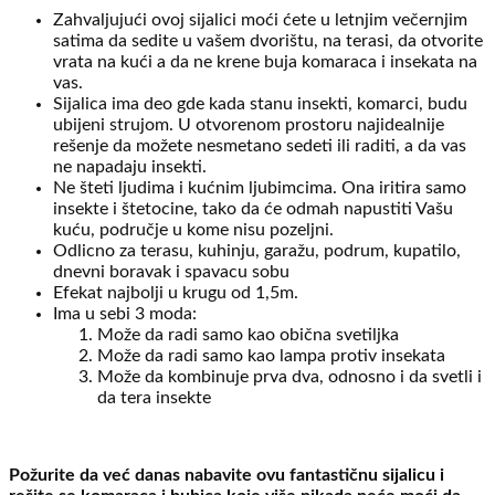
Zahvaljujući ovoj sijalici moći ćete u letnjim večernjim
satima da sedite u vašem dvorištu, na terasi, da otvorite
vrata na kući a da ne krene buja komaraca i insekata na
vas.
Sijalica ima deo gde kada stanu insekti, komarci, budu
ubijeni strujom. U otvorenom prostoru najidealnije
rešenje da možete nesmetano sedeti ili raditi, a da vas
ne napadaju insekti.
Ne šteti ljudima i kućnim ljubimcima. Ona iritira samo
insekte i štetocine, tako da će odmah napustiti Vašu
kuću, područje u kome nisu pozeljni.
Odlicno za terasu, kuhinju, garažu, podrum, kupatilo,
dnevni boravak i spavacu sobu
Efekat najbolji u krugu od 1,5m.
Ima u sebi 3 moda:
Može da radi samo kao obična svetiljka
Može da radi samo kao lampa protiv insekata
Može da kombinuje prva dva, odnosno i da svetli i
da tera insekte
Požurite da već danas nabavite ovu fantastičnu sijalicu i