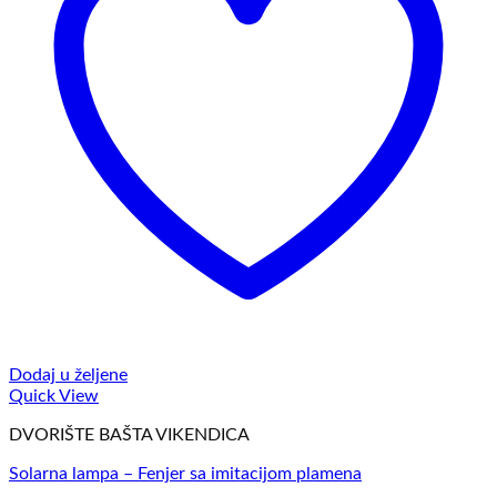
Dodaj u željene
Quick View
DVORIŠTE BAŠTA VIKENDICA
Solarna lampa – Fenjer sa imitacijom plamena