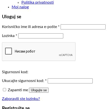
Politika privatnosti
Moj nalog
Uloguj se
Obavezno
Korisničko ime ili adresa e-pošte
*
Obavezno
Lozinka
*
Sigurnosni kod:
Ukucajte sigurnosni kod:
*
Zapamti me
Ulogujte se
Zaboravili ste lozinku?
Registrujte se