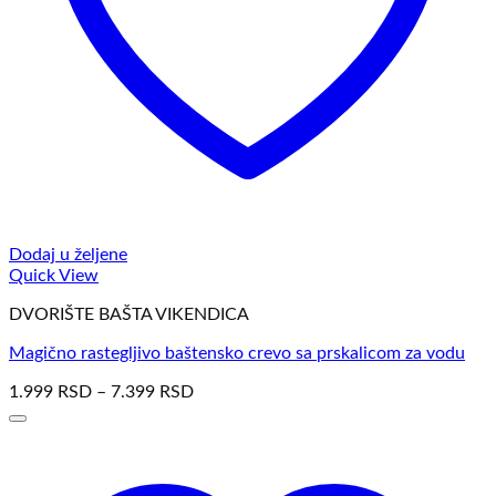
Dodaj u željene
Quick View
DVORIŠTE BAŠTA VIKENDICA
Magično rastegljivo baštensko crevo sa prskalicom za vodu
1.999
RSD
–
7.399
RSD