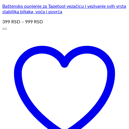
Baštensko punjenje za Tapetool vezačicu i vezivanje svih vrsta
stabiljka biljaka, voća i povrća
399
RSD
–
999
RSD