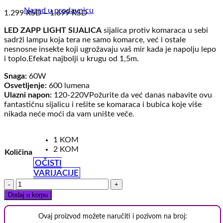
Nazad u prodavnicu
1.299
RSD
–
1.699
RSD
LED ZAPP LIGHT SIJALICA
sijalica protiv komaraca u sebi
sadrži lampu koja tera ne samo komarce, već i ostale
nesnosne insekte koji ugrožavaju vaš mir kada je napolju lepo
i toplo.Efekat najbolji u krugu od 1,5m.
Snaga:
60W
Osvetljenje:
600 lumena
Ulazni napon:
120-220VPožurite da već danas nabavite ovu
fantastičnu sijalicu i rešite se komaraca i bubica koje više
nikada neće moći da vam unište veče.
1 KOM
2 KOM
Količina
OČISTI
VARIJACIJE
ZappLight
LED
Dodaj u korpu
60W
-
Ovaj proizvod možete naručiti i pozivom na broj:
Sijalica