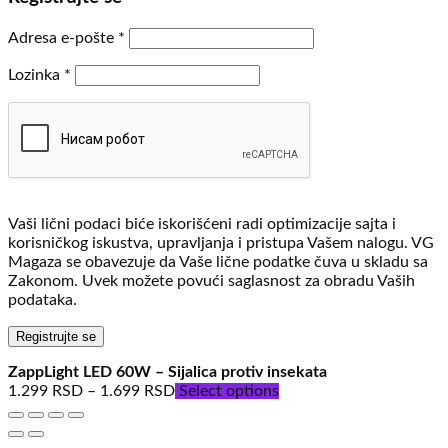
Obavezno
Adresa e-pošte
*
Obavezno
Lozinka
*
Vaši lični podaci biće iskorišćeni radi optimizacije sajta i
korisničkog iskustva, upravljanja i pristupa Vašem nalogu. VG
Magaza se obavezuje da Vaše lične podatke čuva u skladu sa
Zakonom. Uvek možete povući saglasnost za obradu Vaših
podataka.
Registrujte se
ZappLight LED 60W – Sijalica protiv insekata
1.299
RSD
–
1.699
RSD
Select options