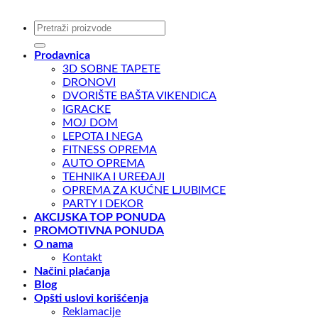
Pretraga
za:
Prodavnica
3D SOBNE TAPETE
DRONOVI
DVORIŠTE BAŠTA VIKENDICA
IGRACKE
MOJ DOM
LEPOTA I NEGA
FITNESS OPREMA
AUTO OPREMA
TEHNIKA I UREĐAJI
OPREMA ZA KUĆNE LJUBIMCE
PARTY I DEKOR
AKCIJSKA TOP PONUDA
PROMOTIVNA PONUDA
O nama
Kontakt
Načini plaćanja
Blog
Opšti uslovi korišćenja
Reklamacije