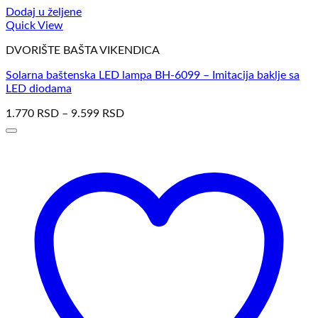
Dodaj u željene
Quick View
DVORIŠTE BAŠTA VIKENDICA
Solarna baštenska LED lampa BH-6099 – Imitacija baklje sa
LED diodama
1.770
RSD
–
9.599
RSD