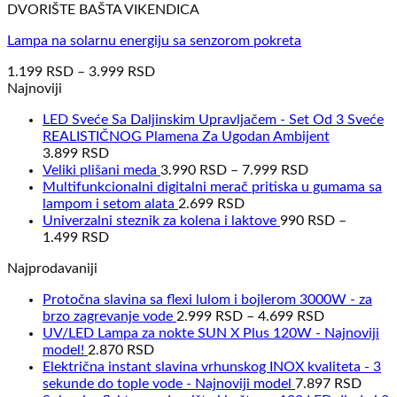
DVORIŠTE BAŠTA VIKENDICA
Lampa na solarnu energiju sa senzorom pokreta
1.199
RSD
–
3.999
RSD
Najnoviji
LED Sveće Sa Daljinskim Upravljačem - Set Od 3 Sveće
REALISTIČNOG Plamena Za Ugodan Ambijent
3.899
RSD
Veliki plišani meda
3.990
RSD
–
7.999
RSD
Multifunkcionalni digitalni merač pritiska u gumama sa
lampom i setom alata
2.699
RSD
Univerzalni steznik za kolena i laktove
990
RSD
–
1.499
RSD
Najprodavaniji
Protočna slavina sa flexi lulom i bojlerom 3000W - za
brzo zagrevanje vode
2.999
RSD
–
4.699
RSD
UV/LED Lampa za nokte SUN X Plus 120W - Najnoviji
model!
2.870
RSD
Električna instant slavina vrhunskog INOX kvaliteta - 3
sekunde do tople vode - Najnoviji model
7.897
RSD