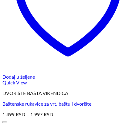
Dodaj u željene
Quick View
DVORIŠTE BAŠTA VIKENDICA
Baštenske rukavice za vrt, baštu i dvorište
1.499
RSD
–
1.997
RSD