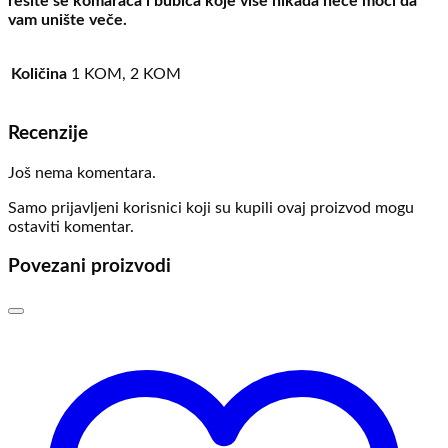
rešite se komaraca i bubica koje više nikada neće moći da
vam unište veče.
Količina
1 KOM, 2 KOM
Recenzije
Još nema komentara.
Samo prijavljeni korisnici koji su kupili ovaj proizvod mogu
ostaviti komentar.
Povezani proizvodi