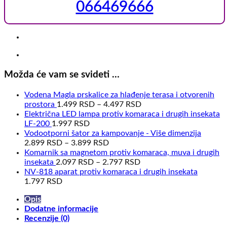
066469666
protiv
insekata
količina
Možda će vam se svideti …
Vodena Magla prskalice za hlađenje terasa i otvorenih
prostora
1.499
RSD
–
4.497
RSD
Električna LED lampa protiv komaraca i drugih insekata
LF-200
1.997
RSD
Vodootporni šator za kampovanje - Više dimenzija
2.899
RSD
–
3.899
RSD
Komarnik sa magnetom protiv komaraca, muva i drugih
insekata
2.097
RSD
–
2.797
RSD
NV-818 aparat protiv komaraca i drugih insekata
1.797
RSD
Opis
Dodatne informacije
Recenzije (0)