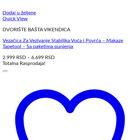
Dodaj u željene
Quick View
DVORIŠTE BAŠTA VIKENDICA
Vezačica Za Vezivanje Stabiljka Voća i Povrća – Makaze
Tapetool – Sa paketima punjenja
2.999
RSD
–
6.699
RSD
Totalna Rasprodaja!