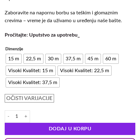
Zaboravite na napornu borbu sa teškim i glomaznim
crevima – vreme je da uživamo u uređenju naše bašte.
Pročitajte: Uputstvo za upotrebu_
Dimenzije
15 m
22,5 m
30 m
37,5 m
45 m
60 m
Visoki Kvalitet: 15 m
Visoki Kvalitet: 22,5 m
Visoki Kvalitet: 37,5 m
OČISTI VARIJACIJE
DODAJ U KORPU