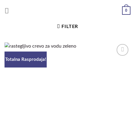
0
FILTER
Totalna Rasprodaja!
Dodaj
u
željene