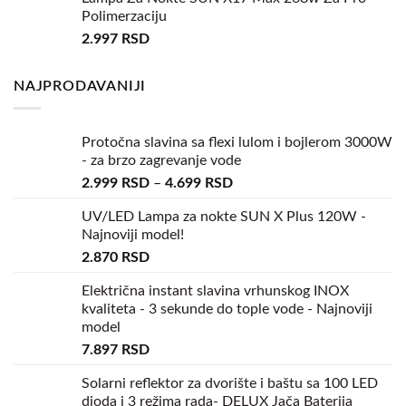
Polimerzaciju
2.997
RSD
NAJPRODAVANIJI
Protočna slavina sa flexi lulom i bojlerom 3000W
- za brzo zagrevanje vode
2.999
RSD
–
4.699
RSD
UV/LED Lampa za nokte SUN X Plus 120W -
Najnoviji model!
2.870
RSD
Električna instant slavina vrhunskog INOX
kvaliteta - 3 sekunde do tople vode - Najnoviji
model
7.897
RSD
Solarni reflektor za dvorište i baštu sa 100 LED
dioda i 3 režima rada- DELUX Jača Baterija