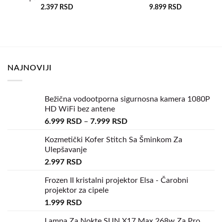
u
u
2.397
RSD
9.899
RSD
željene
željene
NAJNOVIJI
Bežična vodootporna sigurnosna kamera 1080P
HD WiFi bez antene
6.999
RSD
–
7.999
RSD
Kozmetički Kofer Stitch Sa Šminkom Za
Ulepšavanje
2.997
RSD
Frozen II kristalni projektor Elsa - Čarobni
projektor za cipele
1.999
RSD
Lampa Za Nokte SUN X17 Max 268w Za Pro