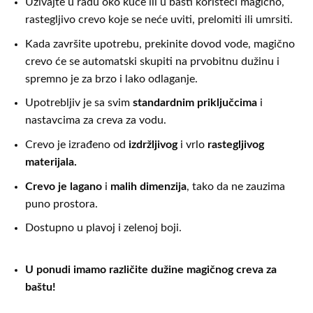
Uživajte u radu oko kuće ili u bašti koristeći magično,
rastegljivo crevo koje se neće uviti, prelomiti ili umrsiti.
Kada završite upotrebu, prekinite dovod vode, magično
crevo će se automatski skupiti na prvobitnu dužinu i
spremno je za brzo i lako odlaganje.
Upotrebljiv je sa svim
standardnim priključcima
i
nastavcima za creva za vodu.
Crevo je izrađeno od
izdržljivog
i vrlo
rastegljivog
materijala.
Crevo je lagano
i
malih dimenzija
, tako da ne zauzima
puno prostora.
Dostupno u plavoj i zelenoj boji.
U ponudi imamo različite dužine magičnog creva za
baštu!