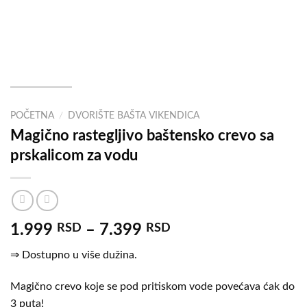
POČETNA
/
DVORIŠTE BAŠTA VIKENDICA
Magično rastegljivo baštensko crevo sa
prskalicom za vodu
1.999
RSD
–
7.399
RSD
⇒ Dostupno u više dužina.
Magično crevo koje se pod pritiskom vode povećava ćak do
3 puta!