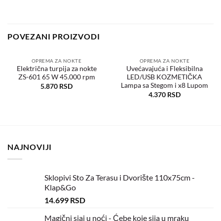
POVEZANI PROIZVODI
OPREMA ZA NOKTE
OPREMA ZA NOKTE
Električna turpija za nokte
Uvećavajuća i Fleksibilna
ZS-601 65 W 45.000 rpm
LED/USB KOZMETIČKA
Dodaj
Dodaj
u
u
Lampa sa Stegom i x8 Lupom
5.870
RSD
željene
željene
4.370
RSD
NAJNOVIJI
Sklopivi Sto Za Terasu i Dvorište 110x75cm -
Klap&Go
14.699
RSD
Magični sjaj u noći - Ćebe koje sija u mraku