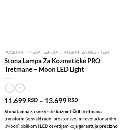
POČETNA
/
NEGA I LEPOTA
/
APARATI ZA NEGU TELA
Stona Lampa Za Kozmetičke PRO
Tretmane – Moon LED Light
11.699
–
13.699
RSD
RSD
Stona lampa za sve vrste kozmetičkih tretmana
,
transformiše svaki radni prostor svojim revolucionarnim
„Moon“ oblikom i LED osvetljem koje
garantuje precizno