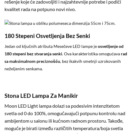
rešenje koje će zadovoljiti i najzahtevnije potrebe i podići
kvalitet rada na potpuno novi nivo.
180 Stepeni Osvetljenja Bez Senki
Jedan od ključnih atributa Mesečeve LED lampe je
osvetljenje od
180 stepeni bez stvaranja senki
. Ova karakteristika omogućava
rad
sa maksimalnom preciznošću
, bez ikakvih smetnji uzrokovanih
neželjenim senkama.
Stona LED Lampa Za Manikir
Moon LED Light lampa dolazi sa podesivim intenzitetom
svetla od 0 do 100%, omogućavajući potpunu kontrolu nad
ambijentom u salonu ili kućnom radnom prostoru. Takođe,
moguće je birati između različitih temperatura/boja svetla