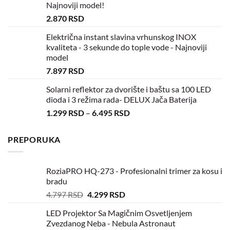
Najnoviji model!
2.870
RSD
Električna instant slavina vrhunskog INOX
kvaliteta - 3 sekunde do tople vode - Najnoviji
model
7.897
RSD
Solarni reflektor za dvorište i baštu sa 100 LED
dioda i 3 režima rada- DELUX Jača Baterija
1.299
RSD
–
6.495
RSD
PREPORUKA
RoziaPRO HQ-273 - Profesionalni trimer za kosu i
bradu
4.797
RSD
4.299
RSD
LED Projektor Sa Magičnim Osvetljenjem
Zvezdanog Neba - Nebula Astronaut