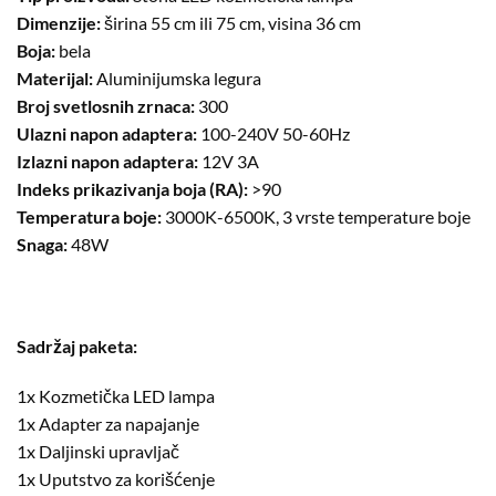
Dimenzije:
širina 55 cm ili 75 cm, visina 36 cm
Boja:
bela
Materijal:
Aluminijumska legura
Broj svetlosnih zrnaca:
300
Ulazni napon adaptera:
100-240V 50-60Hz
Izlazni napon adaptera:
12V 3A
Indeks prikazivanja boja (RA):
>90
Temperatura boje:
3000K-6500K, 3 vrste temperature boje
Snaga:
48W
Sadržaj paketa:
1x Kozmetička LED lampa
1x Adapter za napajanje
1x Daljinski upravljač
1x Uputstvo za korišćenje