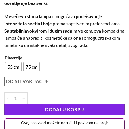
osvetljenje bez senki.
Mesečeva stona lampa
omogućava
podešavanje
intenziteta svetla i boje
prema sopstvenim preferencijama.
Sa stabilnim okvirom i dugim radnim vekom
, ova kompaktna
lampa će unaprediti kozmetičke salone i omogućiti svakom
umetniku da istakne svaki detalj svog rada.
Dimenzije
55 cm
75 cm
OČISTI VARIJACIJE
DODAJ U KORPU
Ovaj proizvod možete naručiti i pozivom na broj: