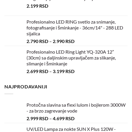
2.199
RSD
Profesionalno LED RING svetlo za snimanje,
fotografisanje i šminkanje - 36cm/14" - 288 LED
sijalica
2.790
RSD
–
2.990
RSD
Profesionalno LED Ring Light YQ-320A 12”
(30cm) sa daljinskim upravljačem za slikanje,
slimanje i šminkanje
2.699
RSD
–
3.199
RSD
NAJPRODAVANIJI
Protočna slavina sa flexi lulom i bojlerom 3000W
- za brzo zagrevanje vode
2.999
RSD
–
4.699
RSD
UV/LED Lampa za nokte SUN X Plus 120W -