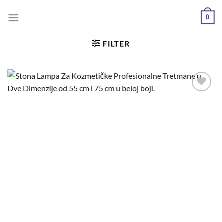
0
FILTER
Dodaj
u
željene