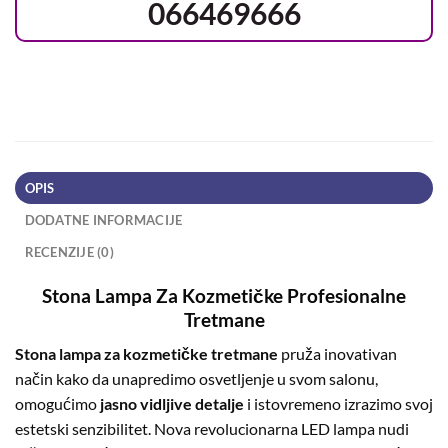
066469666
OPIS
DODATNE INFORMACIJE
RECENZIJE (0)
Stona Lampa Za Kozmetičke Profesionalne
Tretmane
Stona lampa za kozmetičke tretmane
pruža inovativan
način kako da unapredimo osvetljenje u svom salonu,
omogućimo
jasno vidljive detalje
i istovremeno izrazimo svoj
estetski senzibilitet. Nova revolucionarna LED lampa nudi