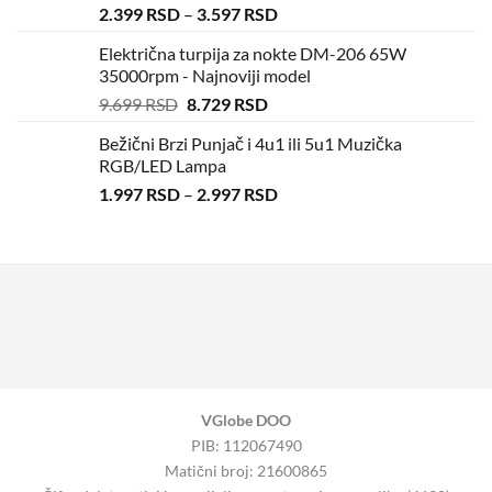
2.399
RSD
–
3.597
RSD
Električna turpija za nokte DM-206 65W
35000rpm - Najnoviji model
9.699
RSD
8.729
RSD
Bežični Brzi Punjač i 4u1 ili 5u1 Muzička
RGB/LED Lampa
1.997
RSD
–
2.997
RSD
VGlobe DOO
PIB: 112067490
Matični broj: 21600865