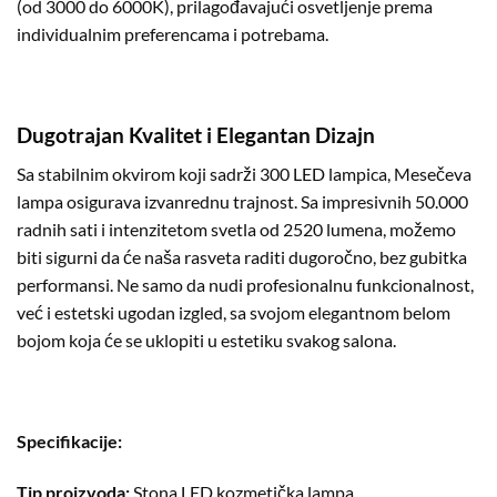
(od 3000 do 6000K), prilagođavajući osvetljenje prema
individualnim preferencama i potrebama.
Dugotrajan Kvalitet i Elegantan Dizajn
Sa stabilnim okvirom koji sadrži 300 LED lampica, Mesečeva
lampa osigurava izvanrednu trajnost. Sa impresivnih 50.000
radnih sati i intenzitetom svetla od 2520 lumena, možemo
biti sigurni da će naša rasveta raditi dugoročno, bez gubitka
performansi. Ne samo da nudi profesionalnu funkcionalnost,
već i estetski ugodan izgled, sa svojom elegantnom belom
bojom koja će se uklopiti u estetiku svakog salona.
Specifikacije:
Tip proizvoda:
Stona LED kozmetička lampa