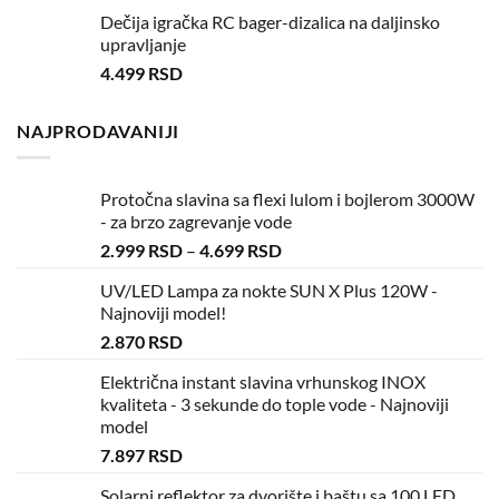
Dečija igračka RC bager-dizalica na daljinsko
upravljanje
4.499
RSD
NAJPRODAVANIJI
Protočna slavina sa flexi lulom i bojlerom 3000W
- za brzo zagrevanje vode
2.999
RSD
–
4.699
RSD
UV/LED Lampa za nokte SUN X Plus 120W -
Najnoviji model!
2.870
RSD
Električna instant slavina vrhunskog INOX
kvaliteta - 3 sekunde do tople vode - Najnoviji
model
7.897
RSD
Solarni reflektor za dvorište i baštu sa 100 LED