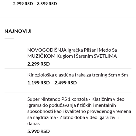
2.999
RSD
–
3.599
RSD
NAJNOVIJI
NOVOGODIŠNJA Igračka Plišani Medo Sa
MUZIČKOM Kuglom i Šarenim SVETLIMA
2.299
RSD
Kineziološka elastična traka za trening 5cm x 5m
1.199
RSD
–
2.499
RSD
Super Nintendo PS 1 konzola - Klasičnim video
igrama do podučavanja fizičkih i mentalnih
sposobnosti kao i kvalitetno provedenog vremena
sa najdražima - Zlatno doba video igara živi i
danas
5.990
RSD