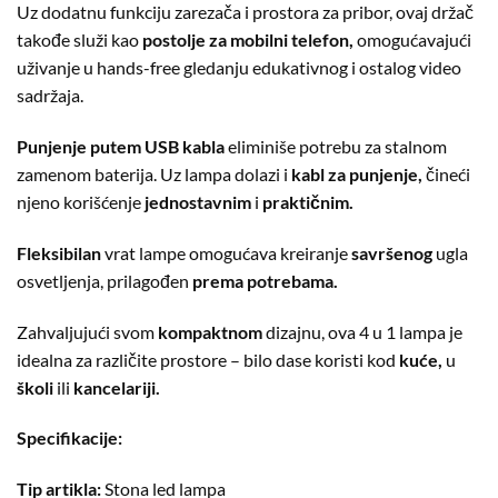
Uz dodatnu funkciju zarezača i prostora za pribor, ovaj držač
takođe služi kao
postolje za mobilni telefon,
omogućavajući
uživanje u hands-free gledanju edukativnog i ostalog video
sadržaja.
Punjenje putem USB kabla
eliminiše potrebu za stalnom
zamenom baterija. Uz lampa dolazi i
kabl za punjenje,
čineći
njeno korišćenje
jednostavnim
i
praktičnim.
Fleksibilan
vrat lampe omogućava kreiranje
savršenog
ugla
osvetljenja, prilagođen
prema potrebama.
Zahvaljujući svom
kompaktnom
dizajnu, ova 4 u 1 lampa je
idealna za različite prostore – bilo dase koristi kod
kuće,
u
školi
ili
kancelariji.
Specifikacije:
Tip artikla:
Stona led lampa