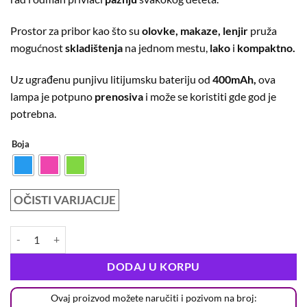
Prostor za pribor kao što su
olovke, makaze, lenjir
pruža
mogućnost
skladištenja
na jednom mestu,
lako
i
kompaktno.
Uz ugrađenu punjivu litijumsku bateriju od
400mAh,
ova
lampa je potpuno
prenosiva
i može se koristiti gde god je
potrebna.
Boja
OČISTI VARIJACIJE
DODAJ U KORPU
Ovaj proizvod možete naručiti i pozivom na broj: