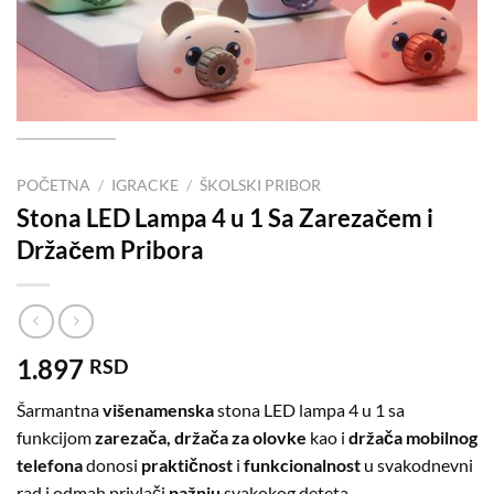
POČETNA
/
IGRACKE
/
ŠKOLSKI PRIBOR
Stona LED Lampa 4 u 1 Sa Zarezačem i
Držačem Pribora
1.897
RSD
Šarmantna
višenamenska
stona LED lampa 4 u 1 sa
funkcijom
zarezača, držača za olovke
kao i
držača mobilnog
telefona
donosi
praktičnost
i
funkcionalnost
u svakodnevni
rad i odmah privlači
pažnju
svakokog deteta.