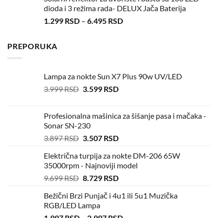
dioda i 3 režima rada- DELUX Jača Baterija
1.299
RSD
–
6.495
RSD
PREPORUKA
Lampa za nokte Sun X7 Plus 90w UV/LED
3.999
RSD
3.599
RSD
Profesionalna mašinica za šišanje pasa i mačaka -
Sonar SN-230
3.897
RSD
3.507
RSD
Električna turpija za nokte DM-206 65W
35000rpm - Najnoviji model
9.699
RSD
8.729
RSD
Bežični Brzi Punjač i 4u1 ili 5u1 Muzička
RGB/LED Lampa
1.997
RSD
–
2.997
RSD