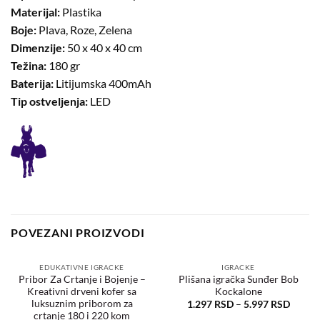
Materijal:
Plastika
Boje:
Plava, Roze, Zelena
Dimenzije:
50 x 40 x 40 cm
Težina:
180 gr
Baterija:
Litijumska 400mAh
Tip ostveljenja:
LED
POVEZANI PROIZVODI
EDUKATIVNE IGRACKE
IGRACKE
Pribor Za Crtanje i Bojenje –
Plišana igračka Sunđer Bob
Kreativni drveni kofer sa
Kockalone
Dodaj
Dodaj
u
u
luksuznim priborom za
1.297
RSD
–
5.997
RSD
željene
željene
crtanje 180 i 220 kom