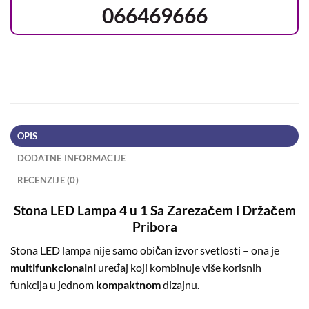
066469666
OPIS
DODATNE INFORMACIJE
RECENZIJE (0)
Stona LED Lampa 4 u 1 Sa Zarezačem i Držačem
Pribora
Stona LED lampa nije samo običan izvor svetlosti – ona je
multifunkcionalni
uređaj koji kombinuje više korisnih
funkcija u jednom
kompaktnom
dizajnu.