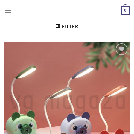
0
FILTER
Dodaj
u
željene