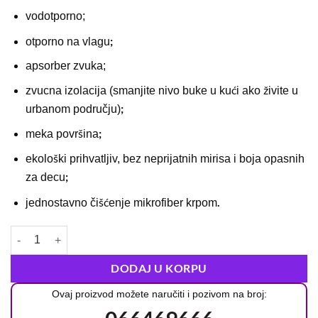
vodotporno;
;
otporno na vlagu
apsorber zvuka;
zvucna izolacija (smanjite nivo buke u kući ako živite u
;
urbanom području)
;
meka površina
ekološki prihvatljiv, bez neprijatnih mirisa i boja opasnih
;
za decu
.
jednostavno čišćenje mikrofiber krpom
DODAJ U KORPU
Ovaj proizvod možete naručiti i pozivom na broj: