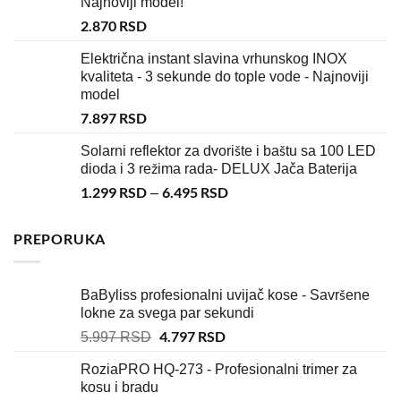
Najnoviji model!
2.870
RSD
Električna instant slavina vrhunskog INOX
kvaliteta - 3 sekunde do tople vode - Najnoviji
model
7.897
RSD
Solarni reflektor za dvorište i baštu sa 100 LED
dioda i 3 režima rada- DELUX Jača Baterija
1.299
RSD
6.495
RSD
–
PREPORUKA
BaByliss profesionalni uvijač kose - Savršene
lokne za svega par sekundi
4.797
RSD
5.997
RSD
RoziaPRO HQ-273 - Profesionalni trimer za
kosu i bradu