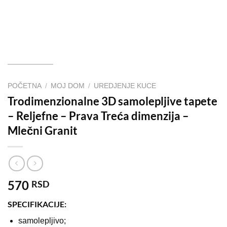
POČETNA
/
MOJ DOM
/
UREDJENJE KUCE
Trodimenzionalne 3D samolepljive tapete
– Reljefne – Prava Treća dimenzija –
Mlečni Granit
570
RSD
SPECIFIKACIJE:
samolepljivo;