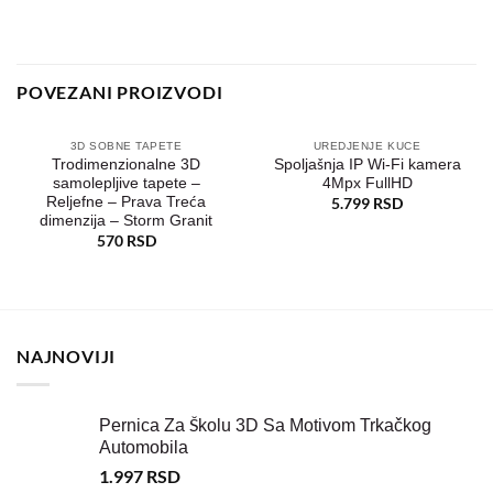
POVEZANI PROIZVODI
3D SOBNE TAPETE
UREDJENJE KUCE
Trodimenzionalne 3D
Spoljašnja IP Wi-Fi kamera
samolepljive tapete –
4Mpx FullHD
Dodaj
Dodaj
u
u
Reljefne – Prava Treća
5.799
RSD
željene
željene
dimenzija – Storm Granit
570
RSD
NAJNOVIJI
Pernica Za Školu 3D Sa Motivom Trkačkog
Automobila
1.997
RSD