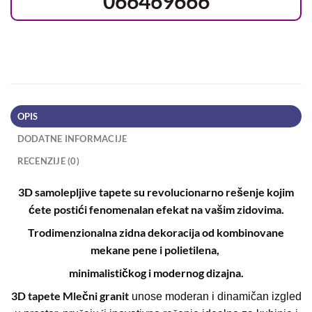
066469666
OPIS
DODATNE INFORMACIJE
RECENZIJE (0)
3D samolepljive tapete su revolucionarno rešenje kojim
ćete postići fenomenalan efekat na vašim zidovima.
Trodimenzionalna zidna dekoracija od kombinovane
mekane pene i polietilena,
minimalističkog i modernog dizajna.
3D tapete Mlečni granit
unose moderan i dinamičan izgled