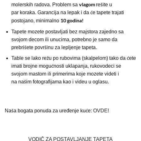
vlagom
molerskih radova. Problem sa
rešite u
par koraka. Garancija na lepak i da će tapete trajati
10 godina!
postojano, minimalno
Tapete mozete postavljati bez majstora zajedno sa
svojom decom ili unucima, potrebno je samo da
prebrišete površinu za lepljenje tapeta.
Table se lako režu po rubovima (skalpelom) tako da ćete
imati brojne mogućnosti uklapanja, rukovodeci se
svojom mastom ili primerima koje mozete videti i
na našim fotografijama kao i videu u oglasu.
Naša bogata ponuda za uređenje kuće:
OVDE!
VODIČ ZA POSTAVLJANJE TAPETA