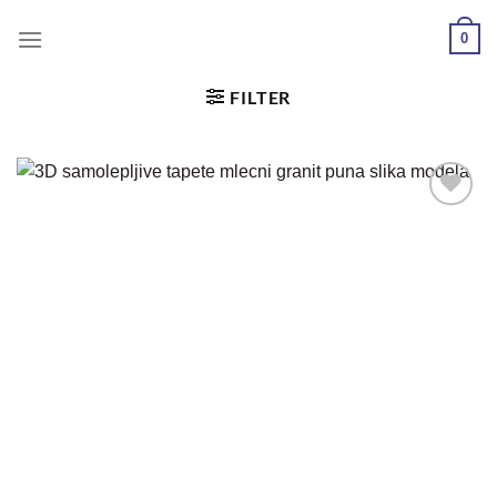
0
FILTER
Dodaj
u
željene