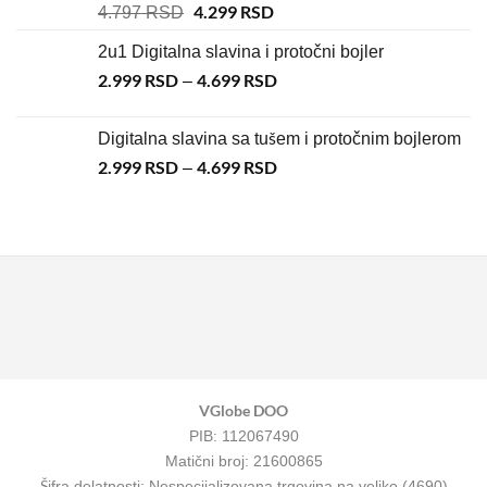
4.299
RSD
4.797
RSD
2u1 Digitalna slavina i protočni bojler
2.999
RSD
4.699
RSD
–
Digitalna slavina sa tušem i protočnim bojlerom
2.999
RSD
4.699
RSD
–
VGlobe DOO
PIB: 112067490
Matični broj: 21600865
Šifra delatnosti: Nespecijalizovana trgovina na veliko (4690)