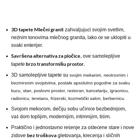
3D tapete Mlečni granit
zahvaljujući svojim svetlim,
nežnim tonovima mlečnog granita, lako će se uklopiti u
svaki enterijer.
Savršena alternativa za pločice
, ove samolepljive
brzo transformišu prostor.
tapete
3D samolepljive tapete su
svojim mekanim, neotrovnim i
bezmirsnim svojstvima, postale apsolutno pogodne za svaku
kucu, stan, poslovni prostor, restoran, kancelariju, igraonicu,
radionicu, teretanu, frizerski, kozmetički salon, berbernicu.
Svojom mekoćom, dečiju sobu učiniće bezbednijom,
vaš dom toplijim, modernijim, intimnijim, tišim.
Praktično i jednostavno rešenje za oštećene stare i nove
bez troškova
zidove
gletovanja, krecenja i sličnih