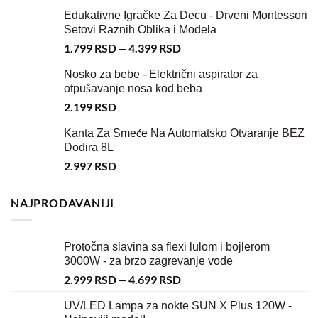
Edukativne Igračke Za Decu - Drveni Montessori
Setovi Raznih Oblika i Modela
1.799
RSD
4.399
RSD
–
Nosko za bebe - Električni aspirator za
otpušavanje nosa kod beba
2.199
RSD
Kanta Za Smeće Na Automatsko Otvaranje BEZ
Dodira 8L
2.997
RSD
NAJPRODAVANIJI
Protočna slavina sa flexi lulom i bojlerom
3000W - za brzo zagrevanje vode
2.999
RSD
4.699
RSD
–
UV/LED Lampa za nokte SUN X Plus 120W -